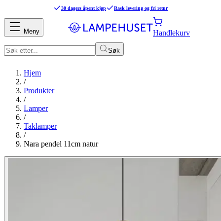
30 dagers åpent kjøp
Rask levering og fri retur
Meny
Handlekurv
Søk
Hjem
/
Produkter
/
Lamper
/
Taklamper
/
Nara pendel 11cm natur