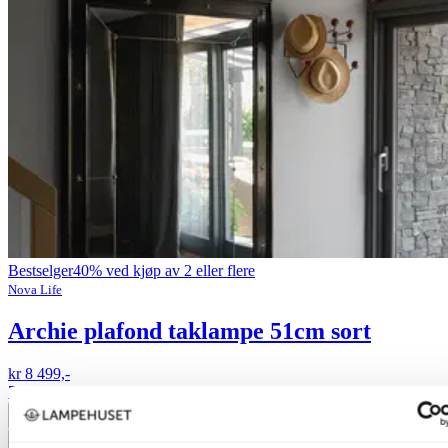
Bestselger
40% ved kjøp av 2 eller flere
Nova Life
Archie plafond taklampe 51cm sort
kr 8 499,-
70%
Legg til ønskeliste