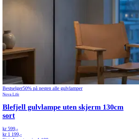
Bestselger
50% på nesten alle gulvlamper
Nova Life
Blefjell gulvlampe uten skjerm 130cm
sort
kr 599,-
kr 1 199,-