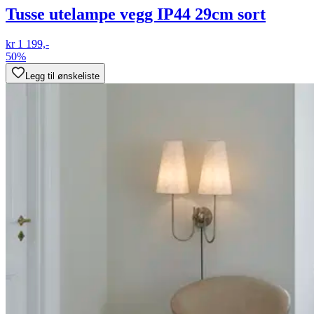
Tusse utelampe vegg IP44 29cm sort
kr 1 199,-
50%
Legg til ønskeliste