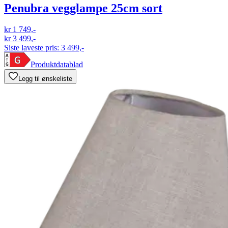
Penubra vegglampe 25cm sort
kr 1 749,-
kr 3 499,-
Siste laveste pris:
3 499,-
Produktdatablad
Legg til ønskeliste