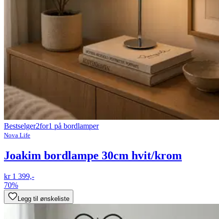
Bestselger
2for1 på bordlamper
Nova Life
Joakim bordlampe 30cm hvit/krom
kr 1 399,-
70%
Legg til ønskeliste