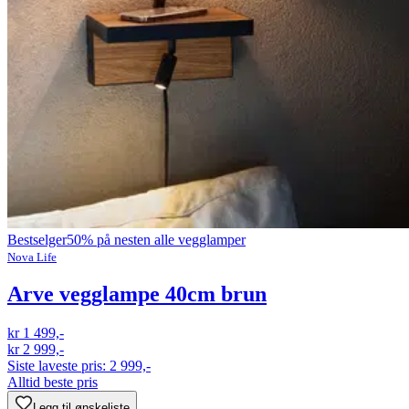
Bestselger
50% på nesten alle vegglamper
Nova Life
Arve vegglampe 40cm brun
kr 1 499,-
kr 2 999,-
Siste laveste pris:
2 999,-
Alltid beste pris
Legg til ønskeliste