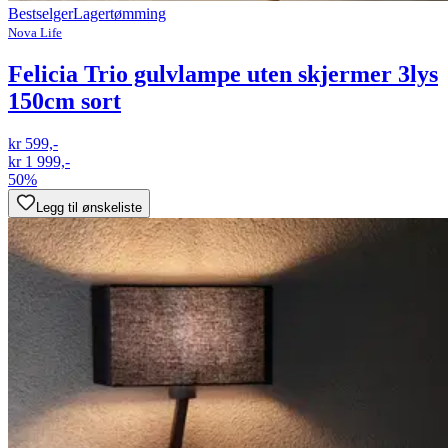
Bestselger
Lagertømming
Nova Life
Felicia Trio gulvlampe uten skjermer 3lys
150cm sort
kr 599,-
kr 1 999,-
50%
Legg til ønskeliste