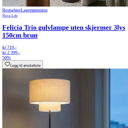
Bestselger
Lagertømming
Nova Life
Felicia Trio gulvlampe uten skjermer 3lys
150cm brun
kr 719,-
kr 2 399,-
50%
Legg til ønskeliste