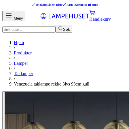
30 dagers åpent kjøp
Rask levering og fri retur
Meny
Handlekurv
Søk
Hjem
/
Produkter
/
Lamper
/
Taklamper
/
Venezuela taklampe rekke 3lys 93cm gull