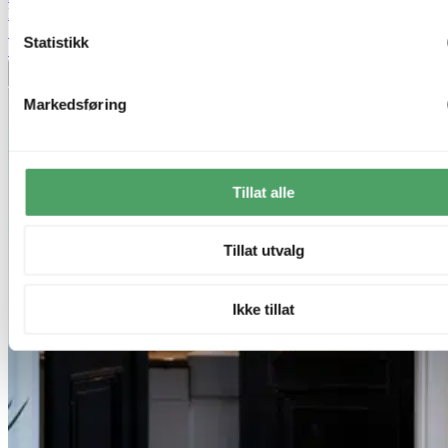
kr 4 999,-
Siste laveste pris:
4 999,-
Statistikk
50%
Legg til ønskeliste
Markedsføring
Tillat alle
Tillat utvalg
Ikke tillat