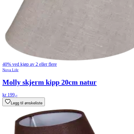
40% ved kjøp av 2 eller flere
Nova Life
Molly skjerm kipp 20cm natur
kr 199,-
Legg til ønskeliste