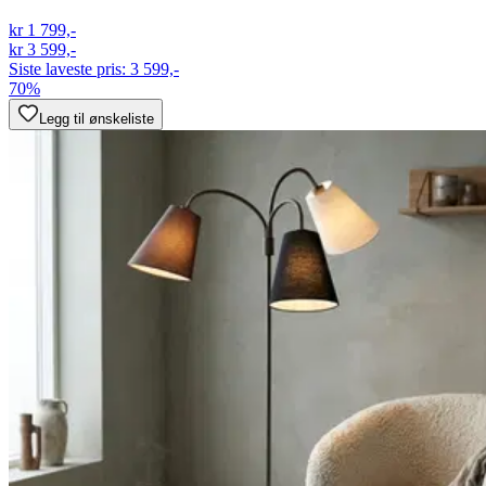
kr 1 799,-
kr 3 599,-
Siste laveste pris:
3 599,-
70%
Legg til ønskeliste