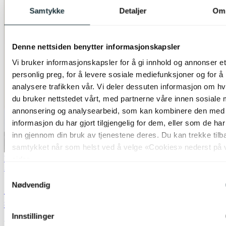
Samtykke
Detaljer
Om
Denne nettsiden benytter informasjonskapsler
Vi bruker informasjonskapsler for å gi innhold og annonser et
personlig preg, for å levere sosiale mediefunksjoner og for å
analysere trafikken vår. Vi deler dessuten informasjon om h
du bruker nettstedet vårt, med partnerne våre innen sosiale 
annonsering og analysearbeid, som kan kombinere den med
informasjon du har gjort tilgjengelig for dem, eller som de ha
inn gjennom din bruk av tjenestene deres. Du kan trekke tilb
samtykket når som helst ved å velge «Cookies» nederst på 
Bestselger
50% på utvalgte taklamper
sider.
Stone Field
Samtykkevalg
Nødvendig
Carmen taklampe rondell 5lys 66cm
smoke
Innstillinger
kr 2 499,-