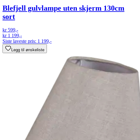
Blefjell gulvlampe uten skjerm 130cm
sort
kr 599,-
kr 1 199,-
Siste laveste pris:
1 199,-
Legg til ønskeliste