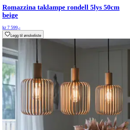
Romazzina taklampe rondell 5lys 50cm
beige
kr 7 599,-
Legg til ønskeliste