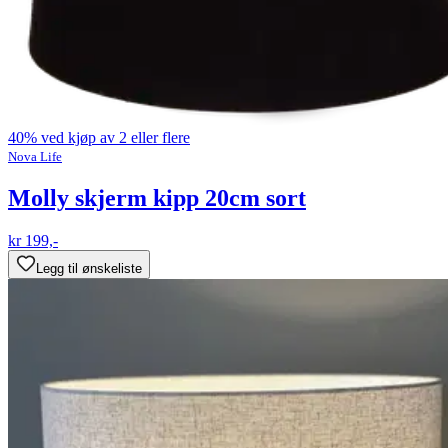
40% ved kjøp av 2 eller flere
Nova Life
Molly skjerm kipp 20cm sort
kr 199,-
Legg til ønskeliste