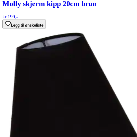
Molly skjerm kipp 20cm brun
kr 199,-
Legg til ønskeliste