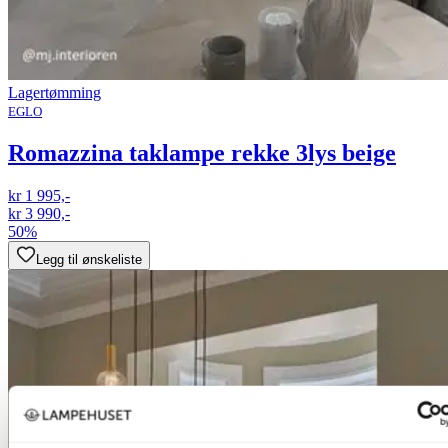
Lagertømming
EGLO
Romazzina taklampe rekke 3lys beige
kr 1 995,-
kr 3 990,-
50%
Legg til ønskeliste