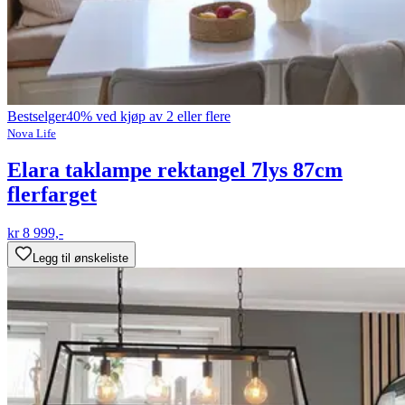
Bestselger
40% ved kjøp av 2 eller flere
Nova Life
Elara taklampe rektangel 7lys 87cm
flerfarget
kr 8 999,-
Legg til ønskeliste