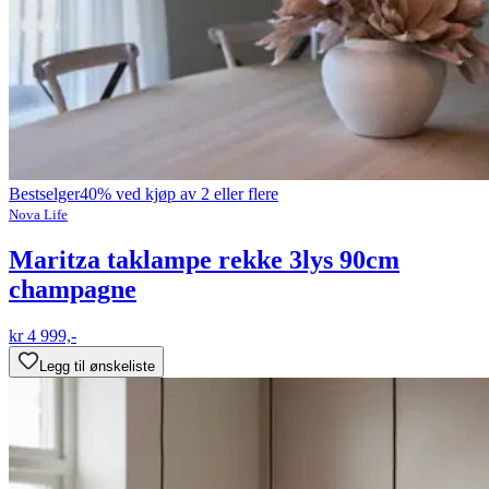
Bestselger
40% ved kjøp av 2 eller flere
Nova Life
Maritza taklampe rekke 3lys 90cm
champagne
kr 4 999,-
Legg til ønskeliste