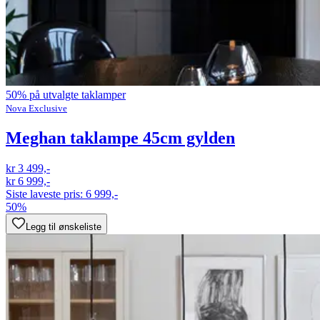
50% på utvalgte taklamper
Nova Exclusive
Meghan taklampe 45cm gylden
kr 3 499,-
kr 6 999,-
Siste laveste pris:
6 999,-
50%
Legg til ønskeliste