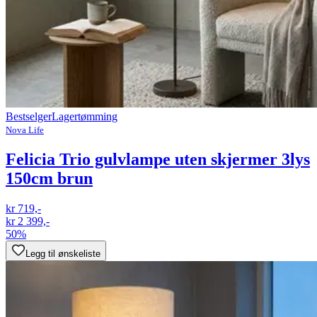
Bestselger
Lagertømming
Nova Life
Felicia Trio gulvlampe uten skjermer 3lys
150cm brun
kr 719,-
kr 2 399,-
50%
Legg til ønskeliste