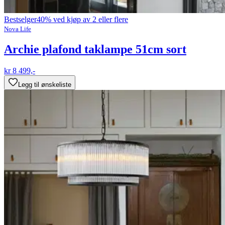
Bestselger
40% ved kjøp av 2 eller flere
Nova Life
Archie plafond taklampe 51cm sort
kr 8 499,-
Legg til ønskeliste