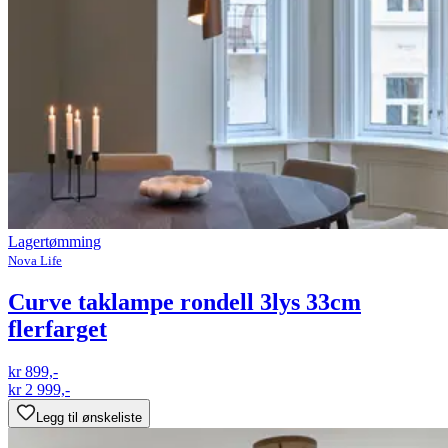
Lagertømming
Nova Life
Curve taklampe rondell 3lys 33cm
flerfarget
kr 899,-
kr 2 999,-
Legg til ønskeliste