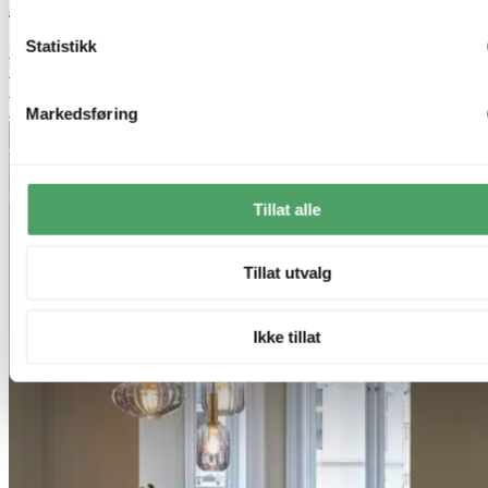
Kelly taklampe rondell 3lys 30cm smoke
Statistikk
kr 2 499,-
kr 4 999,-
Siste laveste pris:
4 999,-
50%
Markedsføring
Legg til ønskeliste
Tillat alle
Tillat utvalg
Ikke tillat