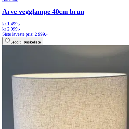
Arve vegglampe 40cm brun
kr 1 499,-
kr 2 999,-
Siste laveste pris:
2 999,-
Legg til ønskeliste