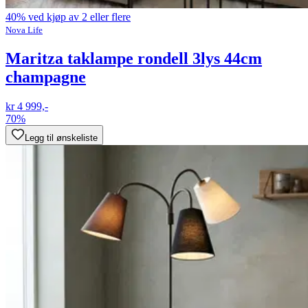
40% ved kjøp av 2 eller flere
Nova Life
Maritza taklampe rondell 3lys 44cm
champagne
kr 4 999,-
70%
Legg til ønskeliste