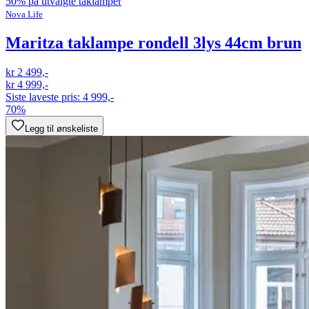
50% på utvalgte taklamper
Nova Life
Maritza taklampe rondell 3lys 44cm brun
kr 2 499,-
kr 4 999,-
Siste laveste pris:
4 999,-
70%
Legg til ønskeliste