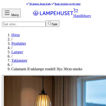
30 dagers åpent kjøp
Rask levering og fri retur
Meny
Handlekurv
Søk
Hjem
/
Produkter
/
Lamper
/
Taklamper
/
Calamaris II taklampe rondell 3lys 30cm smoke