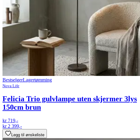
Bestselger
Lagertømming
Nova Life
Felicia Trio gulvlampe uten skjermer 3lys
150cm brun
kr 719,-
kr 2 399,-
Legg til ønskeliste