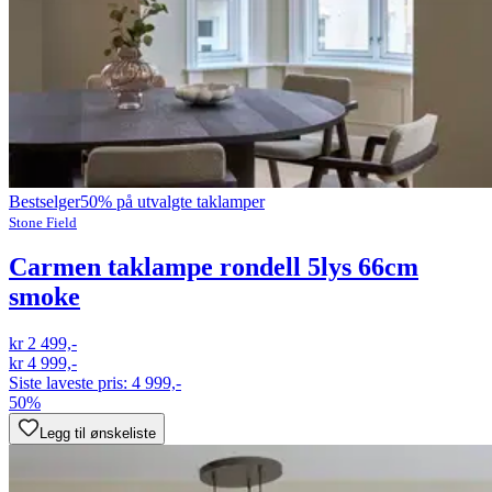
Bestselger
50% på utvalgte taklamper
Stone Field
Carmen taklampe rondell 5lys 66cm
smoke
kr 2 499,-
kr 4 999,-
Siste laveste pris:
4 999,-
50%
Legg til ønskeliste