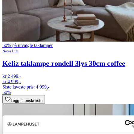
50% på utvalgte taklamper
Nova Life
Keliz taklampe rondell 3lys 30cm coffee
kr 2 499,-
kr 4 999,-
Siste laveste pris:
4 999,-
50%
Legg til ønskeliste