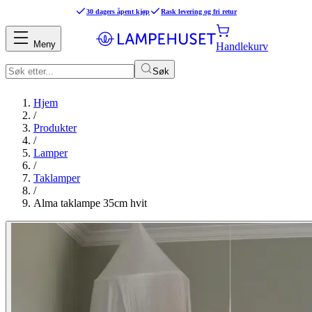
30 dagers åpent kjøp
Rask levering og fri retur
Meny
Handlekurv
Søk
Hjem
/
Produkter
/
Lamper
/
Taklamper
/
Alma taklampe 35cm hvit