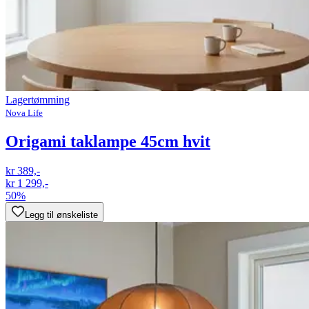
Lagertømming
Nova Life
Origami taklampe 45cm hvit
kr 389,-
kr 1 299,-
50%
Legg til ønskeliste