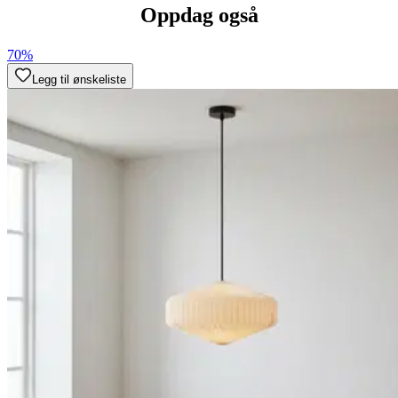
Oppdag også
70%
Legg til ønskeliste