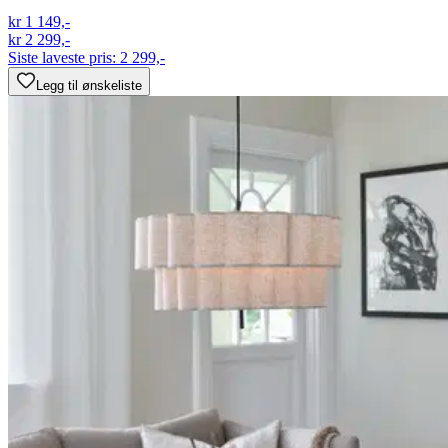
kr 1 149,-
kr 2 299,-
Siste laveste pris:
2 299,-
Legg til ønskeliste