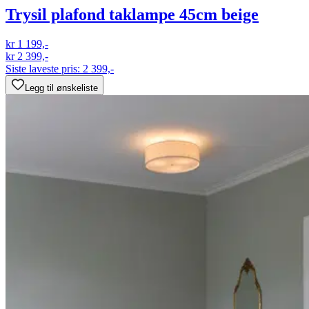
Trysil plafond taklampe 45cm beige
kr 1 199,-
kr 2 399,-
Siste laveste pris:
2 399,-
Legg til ønskeliste