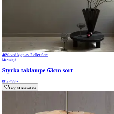
40% ved kjøp av 2 eller flere
Marksløjd
Styrka taklampe 63cm sort
kr 2 499,-
Legg til ønskeliste