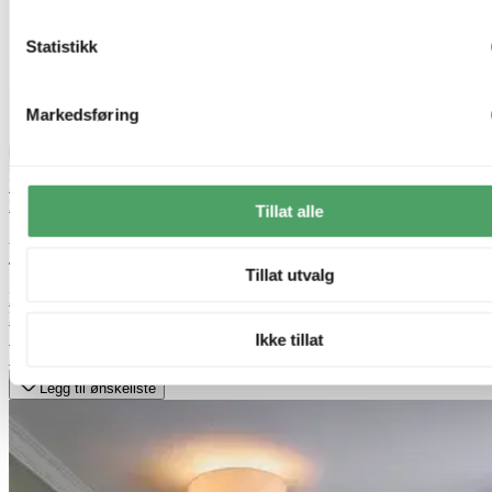
Statistikk
Markedsføring
Bestselger
50% på utvalgte taklamper
Nova Life
Tillat alle
Wolf plafond taklampe 50cm hvit
Tillat utvalg
kr 1 099,-
kr 2 199,-
Siste laveste pris:
2 199,-
Ikke tillat
50%
Legg til ønskeliste