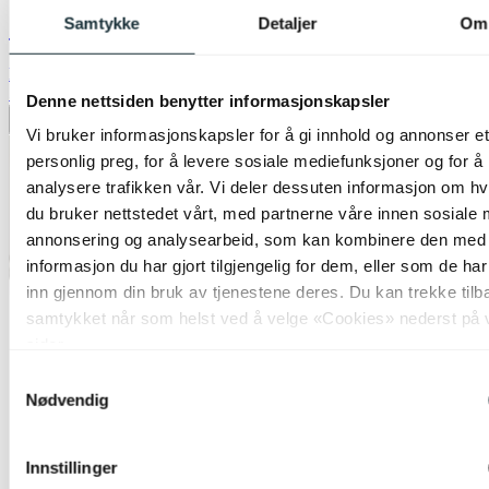
Samtykke
Detaljer
Om
Sjimpanse pendel 18cm gull
kr 899,-
50%
Denne nettsiden benytter informasjonskapsler
Legg til ønskeliste
Vi bruker informasjonskapsler for å gi innhold og annonser et
personlig preg, for å levere sosiale mediefunksjoner og for å
analysere trafikken vår. Vi deler dessuten informasjon om h
du bruker nettstedet vårt, med partnerne våre innen sosiale 
annonsering og analysearbeid, som kan kombinere den med
informasjon du har gjort tilgjengelig for dem, eller som de ha
inn gjennom din bruk av tjenestene deres. Du kan trekke tilb
samtykket når som helst ved å velge «Cookies» nederst på 
sider.
Samtykkevalg
Nødvendig
Innstillinger