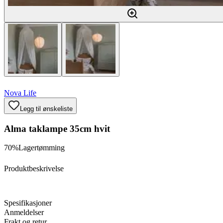
Nova Life
Legg til ønskeliste
Alma taklampe 35cm hvit
70%
Lagertømming
Produktbeskrivelse
Spesifikasjoner
Anmeldelser
Frakt og retur