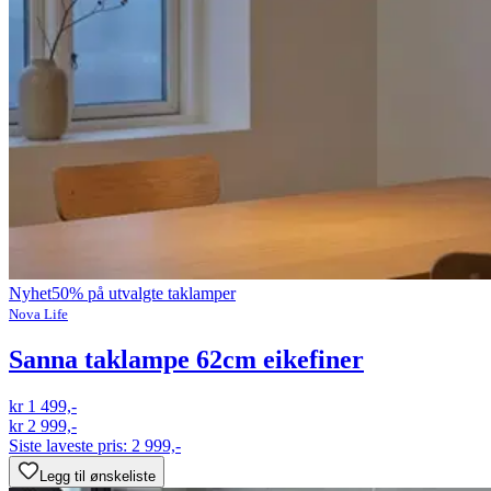
Nyhet
50% på utvalgte taklamper
Nova Life
Sanna taklampe 62cm eikefiner
kr 1 499,-
kr 2 999,-
Siste laveste pris:
2 999,-
Legg til ønskeliste