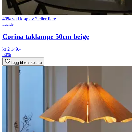
40% ved kjøp av 2 eller flere
Lucide
Corina taklampe 50cm beige
kr 2 149,-
50%
Legg til ønskeliste