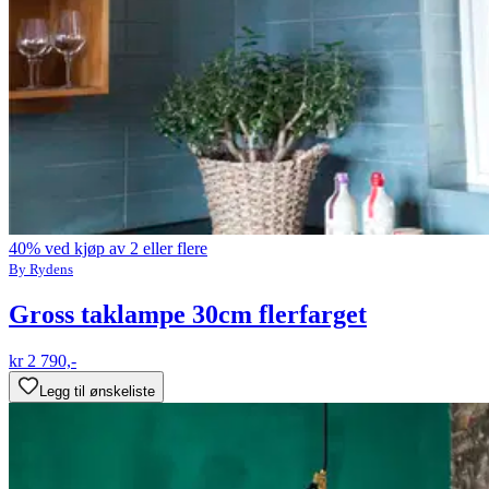
40% ved kjøp av 2 eller flere
By Rydens
Gross taklampe 30cm flerfarget
kr 2 790,-
Legg til ønskeliste