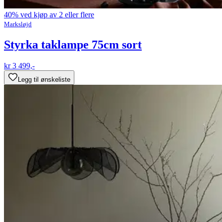
40% ved kjøp av 2 eller flere
Marksløjd
Styrka taklampe 75cm sort
kr 3 499,-
Legg til ønskeliste