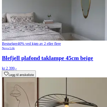
Bestselger
40% ved kjøp av 2 eller flere
Nova Life
Blefjell plafond taklampe 45cm beige
kr 2 399,-
Legg til ønskeliste