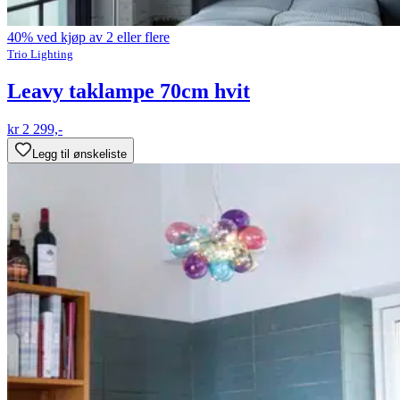
40% ved kjøp av 2 eller flere
Trio Lighting
Leavy taklampe 70cm hvit
kr 2 299,-
Legg til ønskeliste