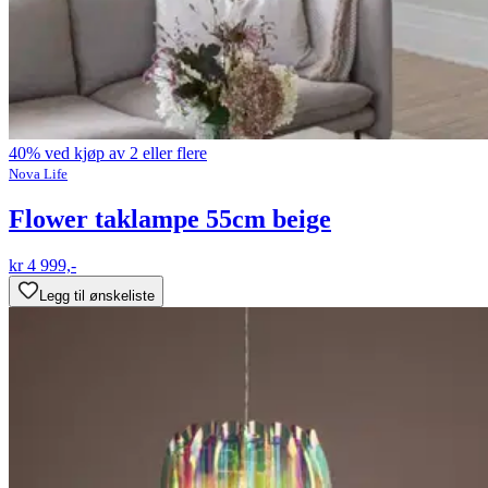
40% ved kjøp av 2 eller flere
Nova Life
Flower taklampe 55cm beige
kr 4 999,-
Legg til ønskeliste