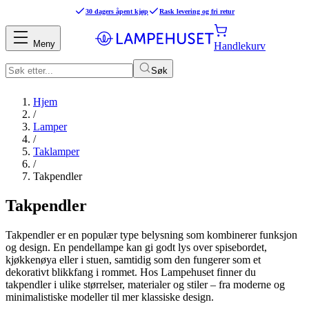
30 dagers åpent kjøp
Rask levering og fri retur
Meny
Handlekurv
Søk
Hjem
/
Lamper
/
Taklamper
/
Takpendler
Takpendler
Takpendler er en populær type belysning som kombinerer funksjon
og design. En pendellampe kan gi godt lys over spisebordet,
kjøkkenøya eller i stuen, samtidig som den fungerer som et
dekorativt blikkfang i rommet. Hos Lampehuset finner du
takpendler i ulike størrelser, materialer og stiler – fra moderne og
minimalistiske modeller til mer klassiske design.