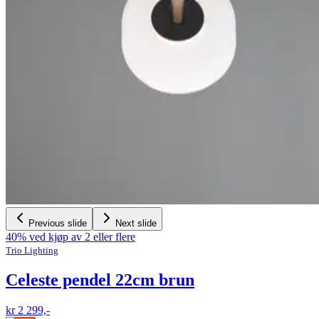
Previous slide
Next slide
40% ved kjøp av 2 eller flere
Trio Lighting
Celeste pendel 22cm brun
kr 2 299,-