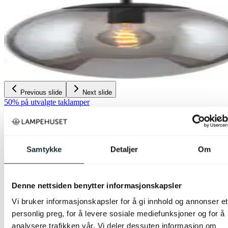
Previous slide
Next slide
50% på utvalgte taklamper
Nova Life
Ball taklampe 25cm smoke
Samtykke
Detaljer
Om
kr 1 299,-
kr 2 599,-
Siste laveste pris:
2 599,-
Denne nettsiden benytter informasjonskapsler
13
butikker
Vi bruker informasjonskapsler for å gi innhold og annonser et
personlig preg, for å levere sosiale mediefunksjoner og for å
analysere trafikken vår. Vi deler dessuten informasjon om