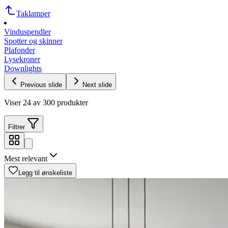
Taklamper
Vinduspendler
Spotter og skinner
Plafonder
Lysekroner
Downlights
Previous slide
Next slide
Viser 24 av 300 produkter
Filtrer
Mest relevant
Legg til ønskeliste