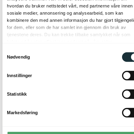
På nettlager
hvordan du bruker nettstedet vårt, med partnerne våre innen
sosiale medier, annonsering og analysearbeid, som kan
kombinere den med annen informasjon du har gjort tilgjengel
Legg til ønskeliste
for dem, eller som de har samlet inn gjennom din bruk av
tjenestene deres. Du kan trekke tilbake samtykket når som
helst ved å velge «Cookies» nederst på våre sider.
Samtykkevalg
Nødvendig
Innstillinger
Statistikk
Markedsføring