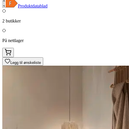
Produktdatablad
2
butikker
På nettlager
Legg til ønskeliste