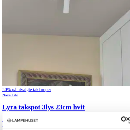
50% på utvalgte taklamper
Nova Life
Lyra takspot 3lys 23cm hvit
kr 899,-
kr 1 799,-
Siste laveste pris:
1 799,-