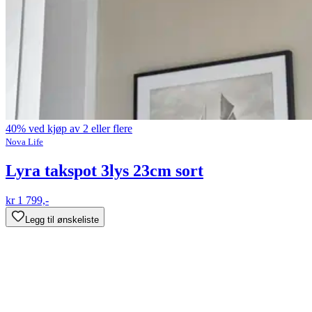
40% ved kjøp av 2 eller flere
Nova Life
Lyra takspot 3lys 23cm sort
kr 1 799,-
Legg til ønskeliste