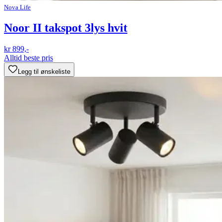
Nova Life
Noor II takspot 3lys hvit
kr 899,-
Alltid beste pris
Legg til ønskeliste