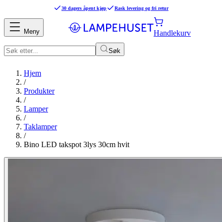
30 dagers åpent kjøp
Rask levering og fri retur
Meny
Handlekurv
Søk
Hjem
/
Produkter
/
Lamper
/
Taklamper
/
Bino LED takspot 3lys 30cm hvit