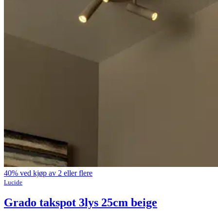
40% ved kjøp av 2 eller flere
Lucide
Grado takspot 3lys 25cm beige