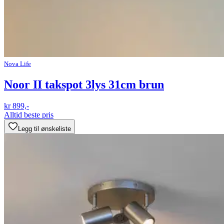
Nova Life
Noor II takspot 3lys 31cm brun
kr 899,-
Alltid beste pris
Legg til ønskeliste