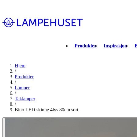
Produkter
Inspirasjon
B
Hjem
/
Produkter
/
Lamper
/
Taklamper
/
Bino LED skinne 4lys 80cm sort