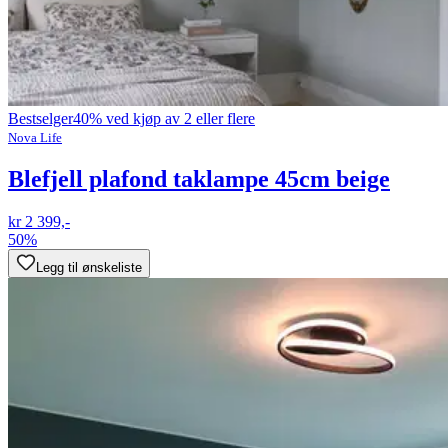
Bestselger
40% ved kjøp av 2 eller flere
Nova Life
Blefjell plafond taklampe 45cm beige
kr 2 399,-
50%
Legg til ønskeliste