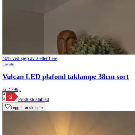
40% ved kjøp av 2 eller flere
Lucide
Vulcan LED plafond taklampe 38cm sort
kr 2 799,-
Produktdatablad
Legg til ønskeliste