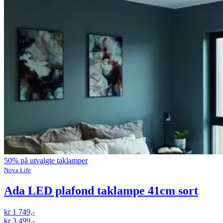
50% på utvalgte taklamper
Nova Life
Ada LED plafond taklampe 41cm sort
kr 1 749,-
kr 3 499,-