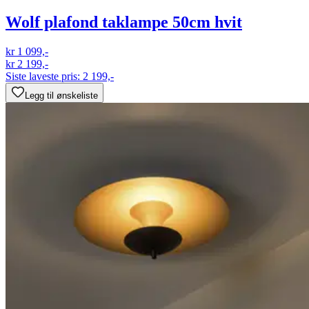
Wolf plafond taklampe 50cm hvit
kr 1 099,-
kr 2 199,-
Siste laveste pris:
2 199,-
Legg til ønskeliste