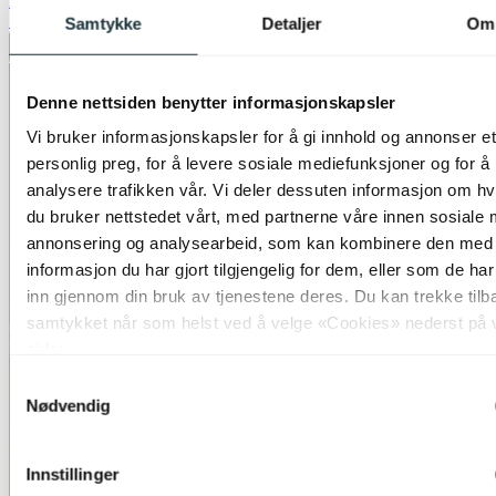
kr 2 399,-
Siste laveste pris:
2 399,-
Samtykke
Detaljer
Om
Legg til ønskeliste
Denne nettsiden benytter informasjonskapsler
Vi bruker informasjonskapsler for å gi innhold og annonser et
personlig preg, for å levere sosiale mediefunksjoner og for å
analysere trafikken vår. Vi deler dessuten informasjon om h
du bruker nettstedet vårt, med partnerne våre innen sosiale 
annonsering og analysearbeid, som kan kombinere den med
informasjon du har gjort tilgjengelig for dem, eller som de ha
inn gjennom din bruk av tjenestene deres. Du kan trekke tilb
samtykket når som helst ved å velge «Cookies» nederst på 
sider.
Samtykkevalg
Nødvendig
Innstillinger