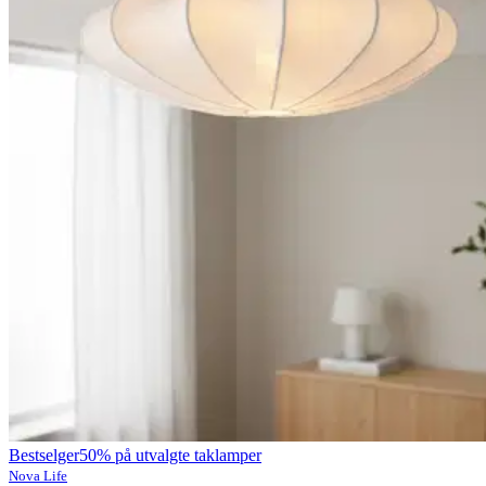
Bestselger
50% på utvalgte taklamper
Nova Life