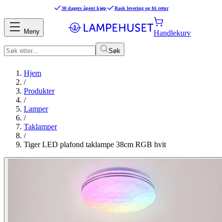
30 dagers åpent kjøp
Rask levering og fri retur
Meny
Handlekurv
Søk
Hjem
/
Produkter
/
Lamper
/
Taklamper
/
Tiger LED plafond taklampe 38cm RGB hvit