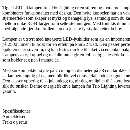
Tiger LED taklampen fra Trio Lighting er en stilren og moderne lam
kombinerer funksjonalitet med design. Den hvite kuppelen har en vak
stjerneeffekt som skaper et mykt og behagelig lys, samtidig som du k
mellom ulike RGB-farger for å sette stemningen. Med trinnløs dimmi
medfølgende fjernkontrollen kan du justere lysstyrken etter behov.
Lampen er utstyrt med integrerte LED-lyskilder som gir en imponeren
på 2500 lumen, til tross for en effekt på kun 22 watt. Den passer perfek
kjøkken eller soverom, og kan festes direkte til taket via en enkel bakp
Lampens akrylkuppel og metallramme gir en robust og slitesterk kons
som holder seg pen i mange år.
Med sin kompakte høyde på 7 cm og en diameter på 38 cm, tar ikke
taklampen unødig plass, men blir likevel et iøynefallende designeleme
Den passer ypperlig til skjult anlegg og gir deg mulighet til å styre lyse
slik du ønsker. Denne energieffektive lampen fra Trio Lighting levere
garanti.
Spesifikasjoner
Anmeldelser
Frakt og retur