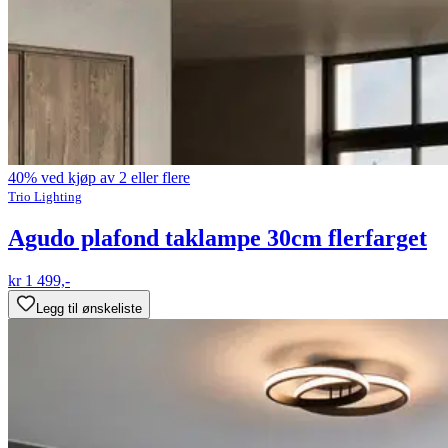
40% ved kjøp av 2 eller flere
Trio Lighting
Agudo plafond taklampe 30cm flerfarget
kr 1 499,-
Legg til ønskeliste