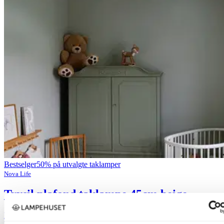
Bestselger
50% på utvalgte taklamper
Nova Life
Trysil plafond taklampe 45cm beige
kr 1 199,-