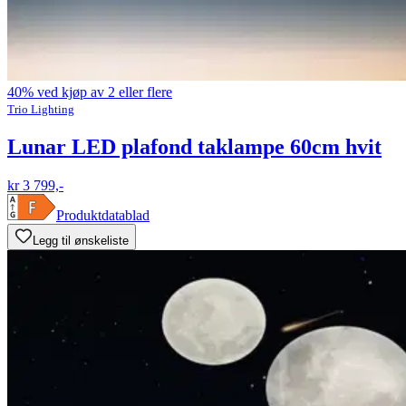
40% ved kjøp av 2 eller flere
Trio Lighting
Lunar LED plafond taklampe 60cm hvit
kr 3 799,-
Produktdatablad
Legg til ønskeliste