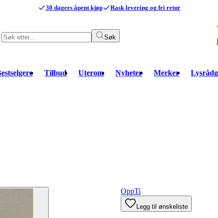
30 dagers åpent kjøp
Rask levering og fri retur
Søk
estselgere
Tilbud
Uterom
Nyheter
Merker
Lysrådg
OppTi
Legg til ønskeliste