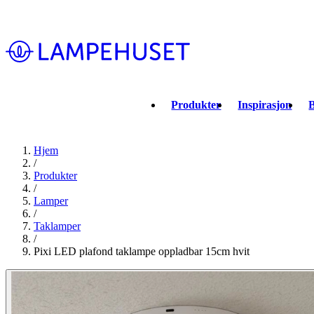
Produkter
Inspirasjon
B
Hjem
/
Produkter
/
Lamper
/
Taklamper
/
Pixi LED plafond taklampe oppladbar 15cm hvit