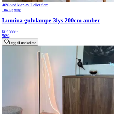
40% ved kjøp av 2 eller flere
Trio Lighting
Lumina gulvlampe 3lys 200cm amber
kr 4 999,-
50%
Legg til ønskeliste