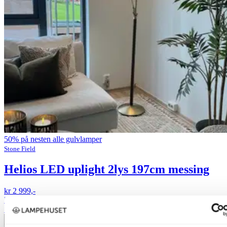
50% på nesten alle gulvlamper
Stone Field
Helios LED uplight 2lys 197cm messing
kr 2 999,-
kr 5 999,-
Siste laveste pris:
5 999,-
Produktdatablad