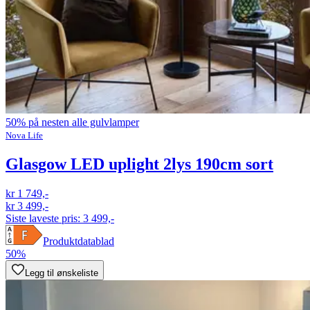
50% på nesten alle gulvlamper
Nova Life
Glasgow LED uplight 2lys 190cm sort
kr 1 749,-
kr 3 499,-
Siste laveste pris:
3 499,-
Produktdatablad
50%
Legg til ønskeliste