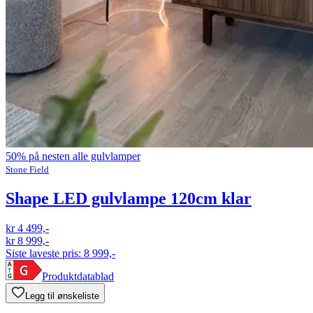
50% på nesten alle gulvlamper
Stone Field
Shape LED gulvlampe 120cm klar
kr 4 499,-
kr 8 999,-
Siste laveste pris:
8 999,-
Produktdatablad
Legg til ønskeliste