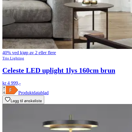
40% ved kjøp av 2 eller flere
Trio Lighting
Celeste LED uplight 1lys 160cm brun
kr 4 999,-
Produktdatablad
Legg til ønskeliste