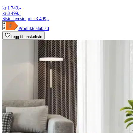
kr 1 749,-
kr 3 499,-
Siste laveste pris:
3 499,-
Produktdatablad
Legg til ønskeliste