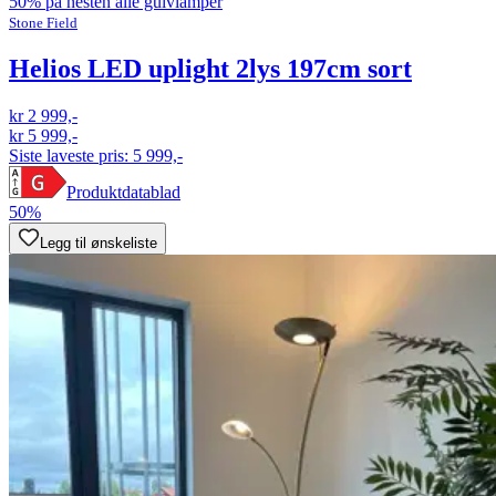
50% på nesten alle gulvlamper
Stone Field
Helios LED uplight 2lys 197cm sort
kr 2 999,-
kr 5 999,-
Siste laveste pris:
5 999,-
Produktdatablad
50%
Legg til ønskeliste