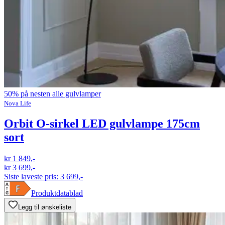
50% på nesten alle gulvlamper
Nova Life
Orbit O-sirkel LED gulvlampe 175cm
sort
kr 1 849,-
kr 3 699,-
Siste laveste pris:
3 699,-
Produktdatablad
Legg til ønskeliste