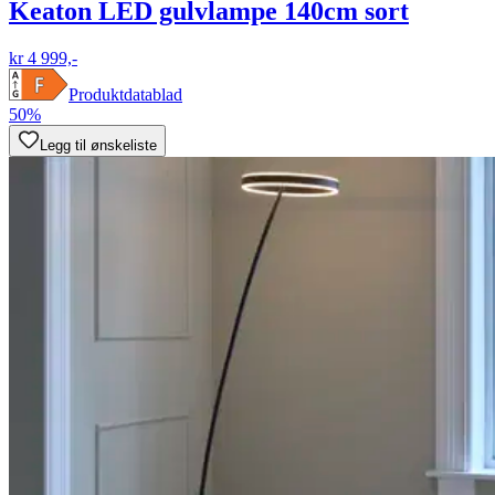
Keaton LED gulvlampe 140cm sort
kr 4 999,-
Produktdatablad
50%
Legg til ønskeliste