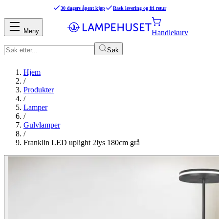
30 dagers åpent kjøp
Rask levering og fri retur
Meny
Handlekurv
Søk
Hjem
/
Produkter
/
Lamper
/
Gulvlamper
/
Franklin LED uplight 2lys 180cm grå