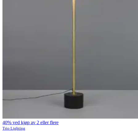
40% ved kjøp av 2 eller flere
Trio Lighting