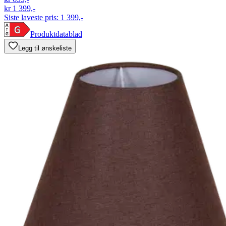
kr 1 399,-
Siste laveste pris:
1 399,-
Produktdatablad
Legg til ønskeliste