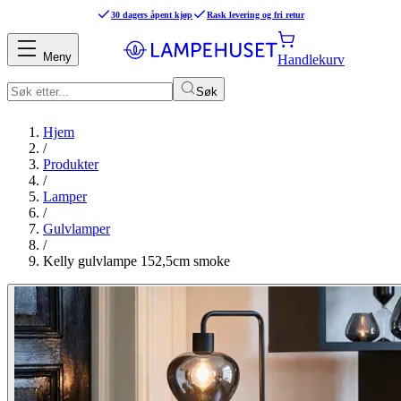
30 dagers åpent kjøp
Rask levering og fri retur
Meny
Handlekurv
Søk
Hjem
/
Produkter
/
Lamper
/
Gulvlamper
/
Kelly gulvlampe 152,5cm smoke