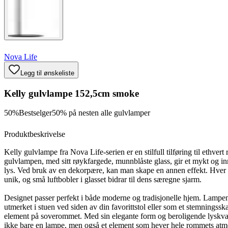
Nova Life
Legg til ønskeliste
Kelly gulvlampe 152,5cm smoke
50%
Bestselger
50% på nesten alle gulvlamper
Produktbeskrivelse
Kelly gulvlampe fra Nova Life-serien er en stilfull tilføring til ethver
gulvlampen, med sitt røykfargede, munnblåste glass, gir et mykt og 
lys. Ved bruk av en dekorpære, kan man skape en annen effekt. Hver
unik, og små luftbobler i glasset bidrar til dens særegne sjarm.
Designet passer perfekt i både moderne og tradisjonelle hjem. Lampe
utmerket i stuen ved siden av din favorittstol eller som et stemningss
element på soverommet. Med sin elegante form og beroligende lyskvali
ikke bare en lampe, men også et element som hever hele rommets atm