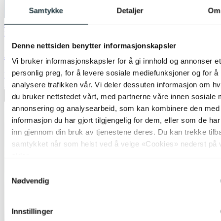
Samtykke
Detaljer
Om
40% ved kjøp av 2 eller flere
Nova Life
Denne nettsiden benytter informasjonskapsler
Blefjell skjerm rund 45cm beige
Vi bruker informasjonskapsler for å gi innhold og annonser et
personlig preg, for å levere sosiale mediefunksjoner og for å
kr 1 099,-
70%
analysere trafikken vår. Vi deler dessuten informasjon om h
du bruker nettstedet vårt, med partnerne våre innen sosiale 
Legg til ønskeliste
annonsering og analysearbeid, som kan kombinere den med
informasjon du har gjort tilgjengelig for dem, eller som de ha
inn gjennom din bruk av tjenestene deres. Du kan trekke tilb
samtykket når som helst ved å velge «Cookies» nederst på 
sider.
Samtykkevalg
Nødvendig
Innstillinger