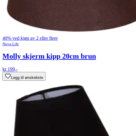
40% ved kjøp av 2 eller flere
Nova Life
Molly skjerm kipp 20cm brun
kr 199,-
Legg til ønskeliste