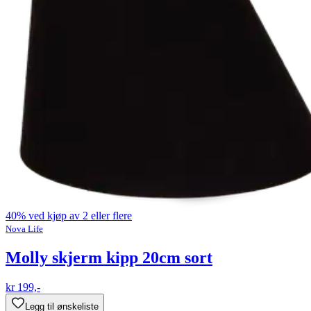
40% ved kjøp av 2 eller flere
Nova Life
Molly skjerm kipp 20cm sort
kr 199,-
Legg til ønskeliste