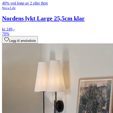
40% ved kjøp av 2 eller flere
Nova Life
Nordens lykt Large 25,5cm klar
kr 249,-
70%
Legg til ønskeliste