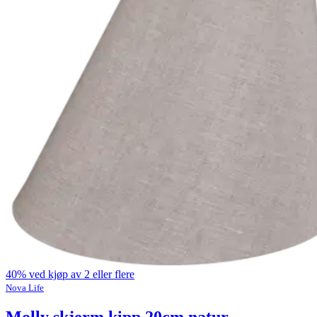
40% ved kjøp av 2 eller flere
Nova Life
Molly skjerm kipp 20cm natur