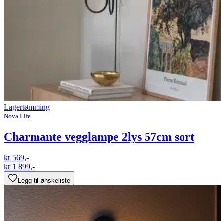
Lagertømming
Nova Life
Charmante vegglampe 2lys 57cm sort
kr 569,-
kr 1 899,-
Legg til ønskeliste