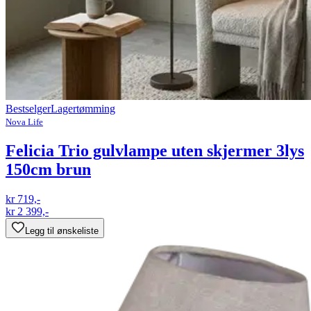
Bestselger
Lagertømming
Nova Life
Felicia Trio gulvlampe uten skjermer 3lys
150cm brun
kr 719,-
kr 2 399,-
Legg til ønskeliste