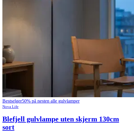
Bestselger
50% på nesten alle gulvlamper
Nova Life
Blefjell gulvlampe uten skjerm 130cm
sort