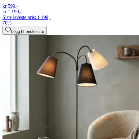
kr 599,-
kr 1 199,-
Siste laveste pris:
1 199,-
70%
Legg til ønskeliste