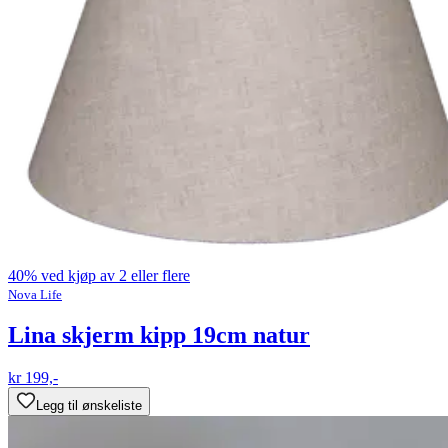
40% ved kjøp av 2 eller flere
Nova Life
Lina skjerm kipp 19cm natur
kr 199,-
Legg til ønskeliste