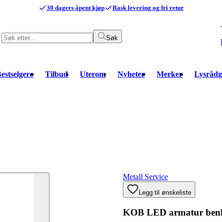
30 dagers åpent kjøp
Rask levering og fri retur
Søk
estselgere
Tilbud
Uterom
Nyheter
Merker
Lysrådg
Metall Service
Legg til ønskeliste
KOB LED armatur benk