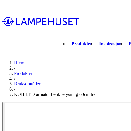
Produkter
Inspirasjon
B
Hjem
/
Produkter
/
Bruksområder
/
KOB LED armatur benkbelysning 60cm hvit