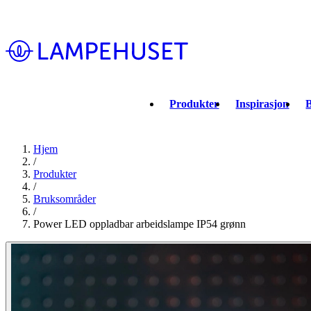
Produkter
Inspirasjon
B
Hjem
/
Produkter
/
Bruksområder
/
Power LED oppladbar arbeidslampe IP54 grønn