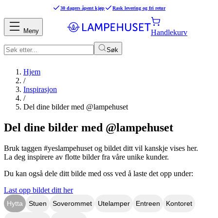
30 dagers åpent kjøp
Rask levering og fri retur
Meny
Handlekurv
Søk
Hjem
/
Inspirasjon
/
Del dine bilder med @lampehuset
Del dine bilder med @lampehuset
Bruk taggen #yeslampehuset og bildet ditt vil kanskje vises her.
La deg inspirere av flotte bilder fra våre unike kunder.
Du kan også dele ditt bilde med oss ved å laste det opp under:
Last opp bildet ditt her
Hytta
Stuen
Soverommet
Utelamper
Entreen
Kontoret