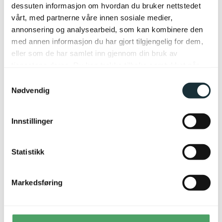
dessuten informasjon om hvordan du bruker nettstedet
vårt, med partnerne våre innen sosiale medier,
annonsering og analysearbeid, som kan kombinere den
med annen informasjon du har gjort tilgjengelig for dem,
eller som de har samlet inn gjennom din bruk av
tjenestene deres. Du kan trekke tilbake samtykket når
som helst ved å velge «Cookies» nederst på våre sider.
Samtykkevalg
Nødvendig
Innstillinger
Statistikk
Markedsføring