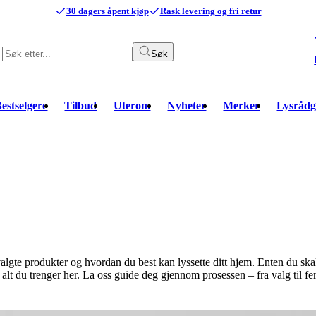
30 dagers åpent kjøp
Rask levering og fri retur
Søk
estselgere
Tilbud
Uterom
Nyheter
Merker
Lysrådg
gte produkter og hvordan du best kan lyssette ditt hjem. Enten du skal ha
 alt du trenger her. La oss guide deg gjennom prosessen – fra valg til fer