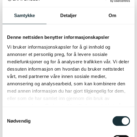
Adresse
Samtykke
Detaljer
Om
Lampehuset Lade Arena
Haakon VII gate 8-10
Denne nettsiden benytter informasjonskapsler
7041 Trondheim
Vi bruker informasjonskapsler for å gi innhold og
Åpningstider
annonser et personlig preg, for å levere sosiale
mediefunksjoner og for å analysere trafikken vår. Vi deler
Mandag-Fredag:
09:00 - 20:00
dessuten informasjon om hvordan du bruker nettstedet
Lørdag:
10:00 - 18:00
vårt, med partnerne våre innen sosiale medier,
annonsering og analysearbeid, som kan kombinere den
Kontaktinformasjon
med annen informasjon du har gjort tilgjengelig for dem,
eller som de har samlet inn gjennom din bruk av
Telefon:
48514185
tjenestene deres. Du kan trekke tilbake samtykket når
E-post:
lade@lampehuset.no
som helst ved å velge «Cookies» nederst på våre sider.
Samtykkevalg
Nødvendig