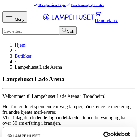
30 dagers åpent kjøp
Rask levering og fri retur
Meny
Handlekurv
Søk
Hjem
/
Butikker
/
Lampehuset Lade Arena
Lampehuset Lade Arena
Velkommen til Lampehuset Lade Arena i Trondheim!
Her finner du et spennende utvalg lamper, både av egne merker og
fra andre kjente merkevarer.
Vi er i dag den ledende faghandel-kjeden innen belysning og har
over 50 års erfaring i bransjen.
Kom innom oss i dag for en hyggelig prat!