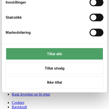
Innstillinger
Statistikk
Kontakt oss
Markedsføring
Åpningstider kundeservice
Hverdager: 09:00 - 16:00
E-post:
kundeservice@lampehuset.no
Telefon:
22 32 45 36
Tillat alle
Kontakt våre butikker
Tillat utvalg
Info og tjenester
Om Lampehuset
Ikke tillat
Kundeservice
Kundeklubb
Rask levering og fri retur
Cookies
Bærekraft