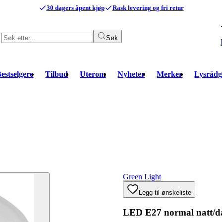
30 dagers åpent kjøp
Rask levering og fri retur
Søk
estselgere
Tilbud
Uterom
Nyheter
Merker
Lysrådg
Green Light
Legg til ønskeliste
LED E27 normal natt/d