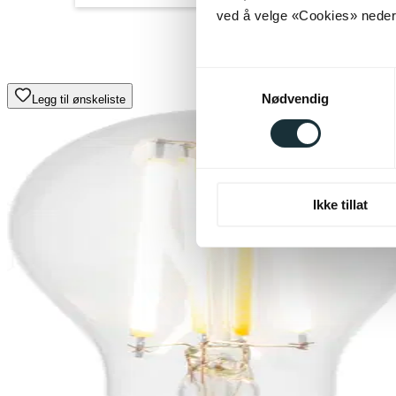
ved å velge «Cookies» neders
Samtykkevalg
Nødvendig
Legg til ønskeliste
Ikke tillat