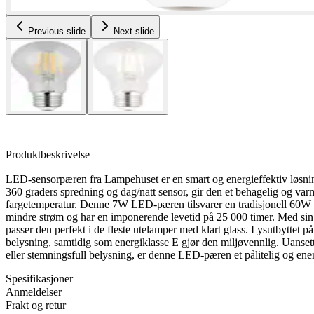
Previous slide
Next slide
Produktbeskrivelse
LED-sensorpæren fra Lampehuset er en smart og energieffektiv løsnin
360 graders spredning og dag/natt sensor, gir den et behagelig og va
fargetemperatur. Denne 7W LED-pæren tilsvarer en tradisjonell 60
mindre strøm og har en imponerende levetid på 25 000 timer. Med s
passer den perfekt i de fleste utelamper med klart glass. Lysutbyttet 
belysning, samtidig som energiklasse E gjør den miljøvennlig. Uanset
eller stemningsfull belysning, er denne LED-pæren et pålitelig og ene
Spesifikasjoner
Anmeldelser
Frakt og retur