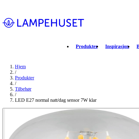
Produkter
Inspirasjon
B
Hjem
/
Produkter
/
Tilbehør
/
LED E27 normal natt/dag sensor 7W klar