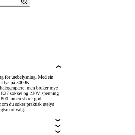
g for utebelysning. Med sin
rmt lys på 3000K
W halogenpære, men bruker mye
in E27 sokkel og 230V spenning
på 800 lumen sikrer god
t om du søker praktisk utelys
rgismart valg.