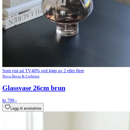
Som vist på TV
40% ved kjøp av 2 eller flere
Nova Decor & Lighting
Glassvase 26cm brun
kr 799,-
Legg til ønskeliste