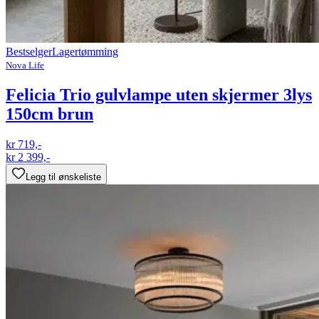
Bestselger
Lagertømming
Nova Life
Felicia Trio gulvlampe uten skjermer 3lys
150cm brun
kr 719,-
kr 2 399,-
Legg til ønskeliste