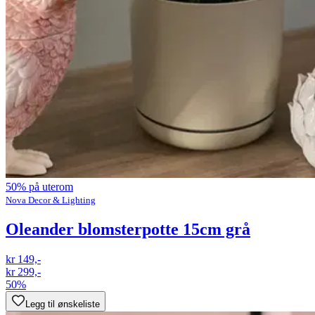
50% på uterom
Nova Decor & Lighting
Oleander blomsterpotte 15cm grå
kr 149,-
kr 299,-
50%
Legg til ønskeliste