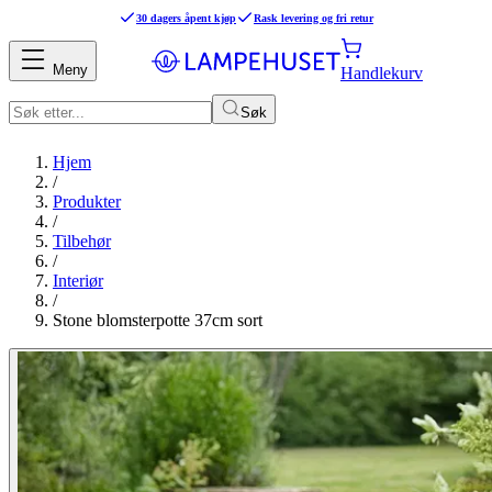
30 dagers åpent kjøp
Rask levering og fri retur
Meny
Handlekurv
Søk
Hjem
/
Produkter
/
Tilbehør
/
Interiør
/
Stone blomsterpotte 37cm sort