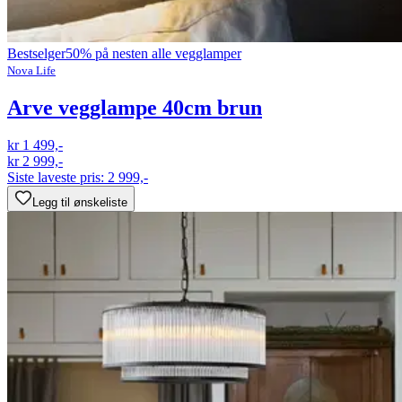
Bestselger
50% på nesten alle vegglamper
Nova Life
Arve vegglampe 40cm brun
kr 1 499,-
kr 2 999,-
Siste laveste pris:
2 999,-
Legg til ønskeliste