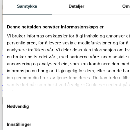
Samtykke
Detaljer
Om
Denne nettsiden benytter informasjonskapsler
Vi bruker informasjonskapsler for å gi innhold og annonser et
personlig preg, for å levere sosiale mediefunksjoner og for å
analysere trafikken vår. Vi deler dessuten informasjon om h
Lagertømming
du bruker nettstedet vårt, med partnerne våre innen sosiale 
Nova Decor & Lighting
annonsering og analysearbeid, som kan kombinere den med
Kula mini vase 14cm grønn
informasjon du har gjort tilgjengelig for dem, eller som de ha
inn gjennom din bruk av tjenestene deres. Du kan trekke tilb
kr 99,-
samtykket når som helst ved å velge «Cookies» nederst på 
kr 199,-
sider.
50%
Samtykkevalg
Legg til ønskeliste
Nødvendig
Innstillinger