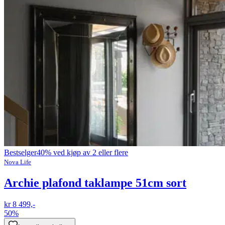
Bestselger
40% ved kjøp av 2 eller flere
Nova Life
Archie plafond taklampe 51cm sort
kr 8 499,-
50%