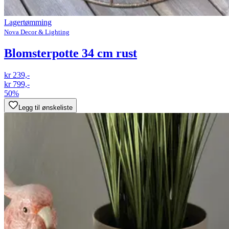
Lagertømming
Nova Decor & Lighting
Blomsterpotte 34 cm rust
kr 239,-
kr 799,-
50%
Legg til ønskeliste