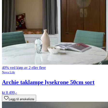
40% ved kjøp av 2 eller flere
Nova Life
Archie taklampe lysekrone 50cm sort
kr 8 499,-
Legg til ønskeliste