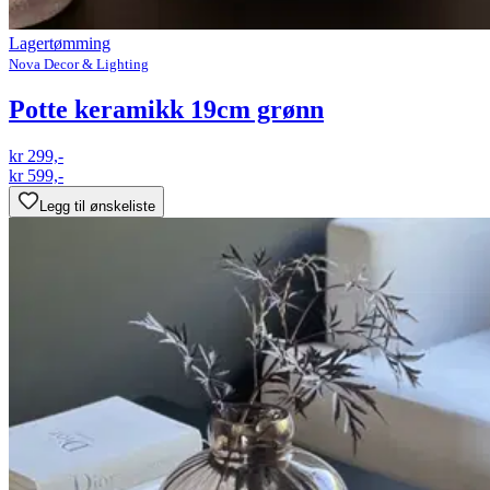
Lagertømming
Nova Decor & Lighting
Potte keramikk 19cm grønn
kr 299,-
kr 599,-
Legg til ønskeliste