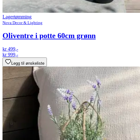
Lagertømming
Nova Decor & Lighting
Oliventre i potte 60cm grønn
kr 499,-
kr 999,-
Legg til ønskeliste