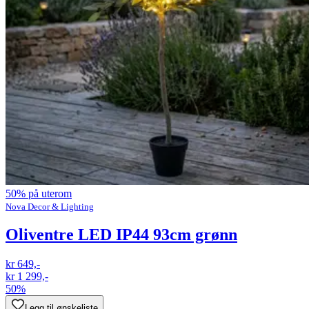
50% på uterom
Nova Decor & Lighting
Oliventre LED IP44 93cm grønn
kr 649,-
kr 1 299,-
50%
Legg til ønskeliste