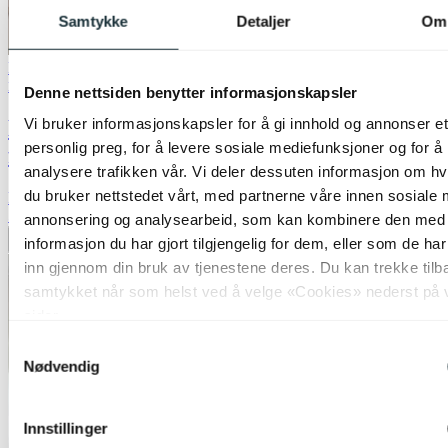
Samtykke
Detaljer
Om
Bestselger
40% ved kjøp av 2 eller flere
Nova Life
Denne nettsiden benytter informasjonskapsler
Elara taklampe rektangel 7lys 87cm
Vi bruker informasjonskapsler for å gi innhold og annonser et
personlig preg, for å levere sosiale mediefunksjoner og for å
flerfarget
analysere trafikken vår. Vi deler dessuten informasjon om h
du bruker nettstedet vårt, med partnerne våre innen sosiale 
kr 8 999,-
50%
annonsering og analysearbeid, som kan kombinere den med
informasjon du har gjort tilgjengelig for dem, eller som de ha
Legg til ønskeliste
inn gjennom din bruk av tjenestene deres. Du kan trekke tilb
samtykket når som helst ved å velge «Cookies» nederst på 
sider.
Samtykkevalg
Nødvendig
Innstillinger