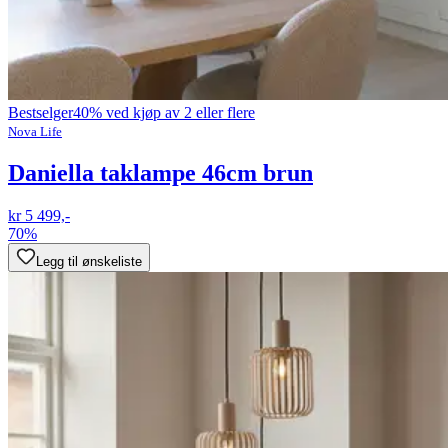
Bestselger
40% ved kjøp av 2 eller flere
Nova Life
Daniella taklampe 46cm brun
kr 5 499,-
70%
Legg til ønskeliste