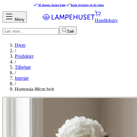
30 dagers åpent kjøp
Rask levering og fri retur
Meny
Handlekurv
Søk
Hjem
/
Produkter
/
Tilbehør
/
Interiør
/
Hortensia 88cm hvit