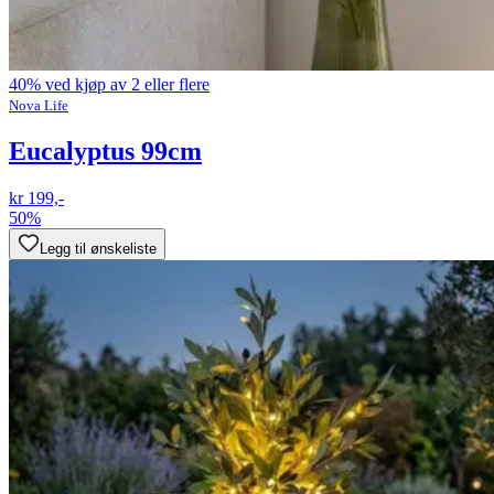
40% ved kjøp av 2 eller flere
Nova Life
Eucalyptus 99cm
kr 199,-
50%
Legg til ønskeliste