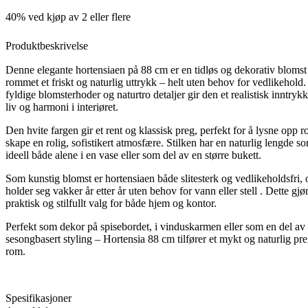
40% ved kjøp av 2 eller flere
Produktbeskrivelse
Denne elegante hortensiaen på 88 cm er en tidløs og dekorativ blomst 
rommet et friskt og naturlig uttrykk – helt uten behov for vedlikehold
fyldige blomsterhoder og naturtro detaljer gir den et realistisk inntry
liv og harmoni i interiøret.
Den hvite fargen gir et rent og klassisk preg, perfekt for å lysne opp
skape en rolig, sofistikert atmosfære. Stilken har en naturlig lengde s
ideell både alene i en vase eller som del av en større bukett.
Som kunstig blomst er hortensiaen både slitesterk og vedlikeholdsfri,
holder seg vakker år etter år uten behov for vann eller stell . Dette gjør
praktisk og stilfullt valg for både hjem og kontor.
Perfekt som dekor på spisebordet, i vinduskarmen eller som en del av
sesongbasert styling – Hortensia 88 cm tilfører et mykt og naturlig preg
rom.
Spesifikasjoner