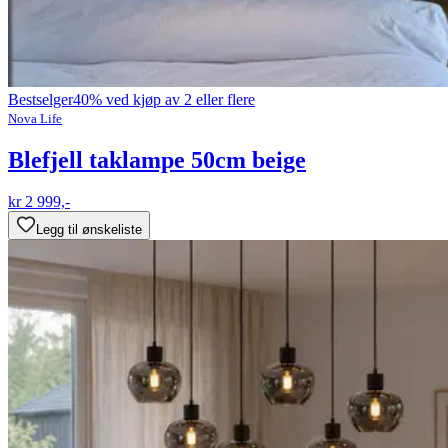
Bestselger
40% ved kjøp av 2 eller flere
Nova Life
Blefjell taklampe 50cm beige
kr 2 999,-
Legg til ønskeliste