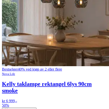
Bestselger
40% ved kjøp av 2 eller flere
Nova Life
Kelly taklampe rektangel 6lys 90cm
smoke
kr 6 999,-
50%