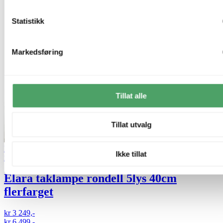
Statistikk
Markedsføring
Tillat alle
Tillat utvalg
Nyhet
50% på utvalgte taklamper
Ikke tillat
Nova Life
Elara taklampe rondell 5lys 40cm
flerfarget
kr 3 249,-
kr 6 499,-