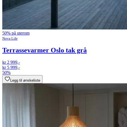
50% på uterom
Nova Life
Terrassevarmer Oslo tak grå
kr 2 999,-
kr 5 999,-
50%
Legg til ønskeliste