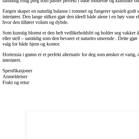
samtidig rolig preg som passer perfekt i både moderne og klassiske om
Fargen skaper en naturlig balanse i rommet og fungerer spesielt godt s
interiører. Den lange stilken gjør den ideell både alene i en høy vase e
hvor den tilfører volum og dybde.
Som kunstig blomst er den helt vedlikeholdsfri og holder seg vakker å
eller stell – samtidig som den bevarer et naturtro utseende . Dette gjør de
valg for både hjem og kontor.
Hortensia i grønn er et perfekt alternativ for deg som ønsker et varig, 
interiøret.
Spesifikasjoner
Anmeldelser
Frakt og retur