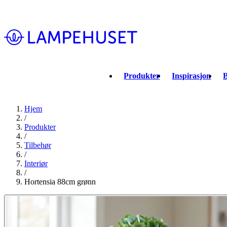
Produkter
Inspirasjon
B
Hjem
/
Produkter
/
Tilbehør
/
Interiør
/
Hortensia 88cm grønn