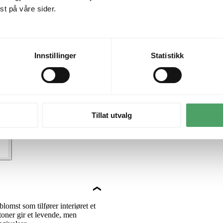
t på våre sider.
Innstillinger
Statistikk
Tillat utvalg
omst som tilfører interiøret et
oner gir et levende, men