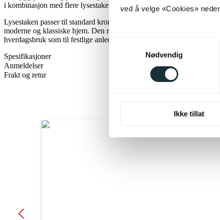
i kombinasjon med flere lysestaker for en harmonisk og gjennomført 
ved å velge «Cookies» neders
Lysestaken passer til standard kronelys og er et tidløst interiørelement
moderne og klassiske hjem. Den rene finishen og det elegante uttrykket
hverdagsbruk som til festlige anledninger.
Samtykkevalg
Nødvendig
Spesifikasjoner
Anmeldelser
Frakt og retur
Ikke tillat