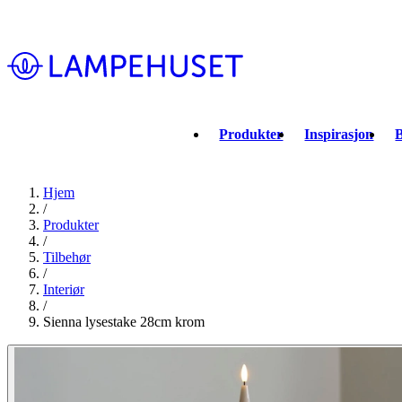
Produkter
Inspirasjon
B
Hjem
/
Produkter
/
Tilbehør
/
Interiør
/
Sienna lysestake 28cm krom