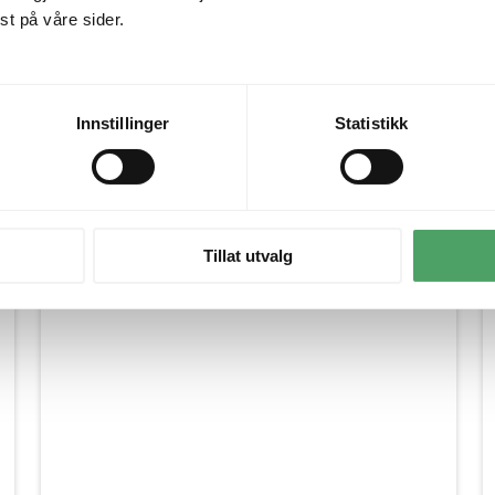
dekor.
t på våre sider.
 som enkelt kan styles til både
 gjør den like velegnet til
Innstillinger
Statistikk
Inspirasjon fra våre kunder
Tillat utvalg