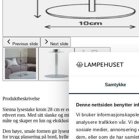
Previous slide
Next slide
Samtykke
Produktbeskrivelse
Denne nettsiden benytter i
Sienna lysestake krom 28 cm er en stilren og moderne lysestake som tilf
Vi bruker informasjonskapsler
ethvert rom. Med sitt slanke og minimalistiske design i blank krom, ref
måte og skaper en lun og eksklusiv stemning.
analysere trafikken vår. Vi 
sosiale medier, annonsering 
Den høye, smale formen gir lysestaken et lett og luftig uttrykk, samtid
for trygg plassering på bord, hylle eller i vinduskarm. Perfekt både al
dem, eller som de har samlet