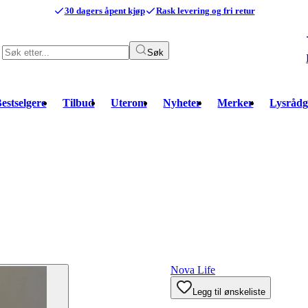
30 dagers åpent kjøp
Rask levering og fri retur
Søk
estselgere
Tilbud
Uterom
Nyheter
Merker
Lysrådg
Nova Life
Legg til ønskeliste