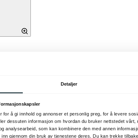
Detaljer
nformasjonskapsler
ører et elegant uttrykk til
 for å gi innhold og annonser et personlig preg, for å levere sos
lekterer den lyset på en subtil
deler dessuten informasjon om hvordan du bruker nettstedet vårt,
og analysearbeid, som kan kombinere den med annen informasjon d
ig som den stabile foten sørger
ene som et enkelt blikkfang eller
 inn gjennom din bruk av tjenestene deres. Du kan trekke tilba