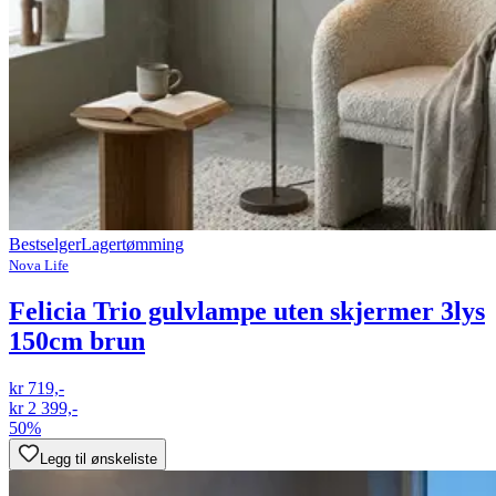
Bestselger
Lagertømming
Nova Life
Felicia Trio gulvlampe uten skjermer 3lys
150cm brun
kr 719,-
kr 2 399,-
50%
Legg til ønskeliste