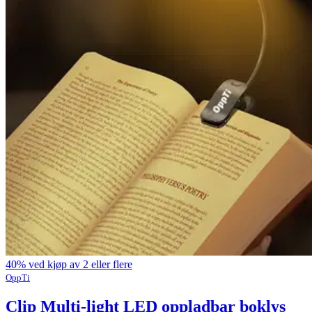
40% ved kjøp av 2 eller flere
OppTi
Clip Multi-light LED oppladbar boklys