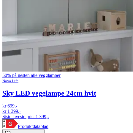
50% på nesten alle vegglamper
Nova Life
Sky LED vegglampe 24cm hvit
kr 699,-
kr 1 399,-
Siste laveste pris:
1 399,-
Produktdatablad