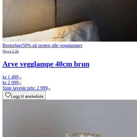
Bestselger
50% på nesten alle vegglamper
Nova Life
Arve vegglampe 40cm brun
kr 1 499,-
kr 2 999,-
Siste laveste pris:
2 999,-
Legg til ønskeliste