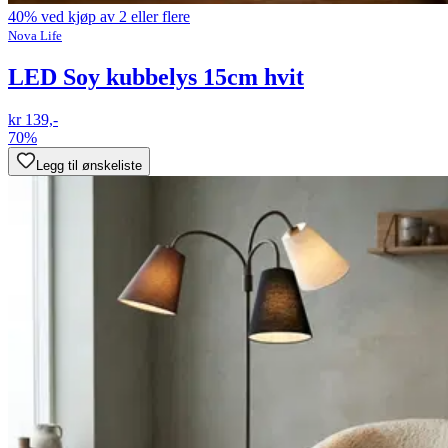
40% ved kjøp av 2 eller flere
Nova Life
LED Soy kubbelys 15cm hvit
kr 139,-
70%
Legg til ønskeliste