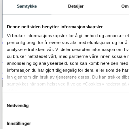
Samtykke
Detaljer
Om
Denne nettsiden benytter informasjonskapsler
Vi bruker informasjonskapsler for å gi innhold og annonser et
40% ved kjøp av 2 eller flere
personlig preg, for å levere sosiale mediefunksjoner og for å
Nova Life
analysere trafikken vår. Vi deler dessuten informasjon om h
du bruker nettstedet vårt, med partnerne våre innen sosiale 
Blefjell skjerm rund 45cm beige
annonsering og analysearbeid, som kan kombinere den med
informasjon du har gjort tilgjengelig for dem, eller som de ha
kr 1 099,-
70%
inn gjennom din bruk av tjenestene deres. Du kan trekke tilb
samtykket når som helst ved å velge «Cookies» nederst på 
Legg til ønskeliste
sider.
Samtykkevalg
Nødvendig
Innstillinger