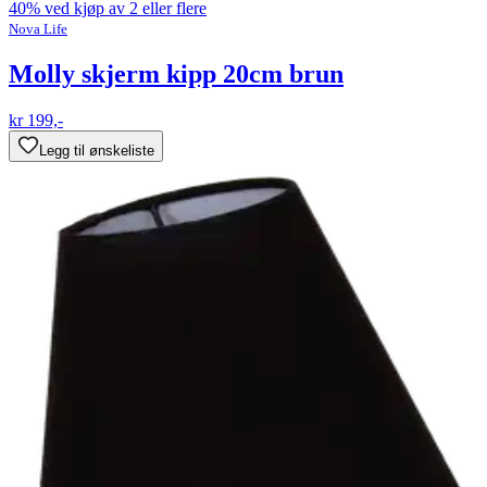
40% ved kjøp av 2 eller flere
Nova Life
Molly skjerm kipp 20cm brun
kr 199,-
Legg til ønskeliste