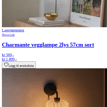
Lagertømming
Nova Life
Charmante vegglampe 2lys 57cm sort
kr 569,-
kr 1 899,-
Legg til ønskeliste