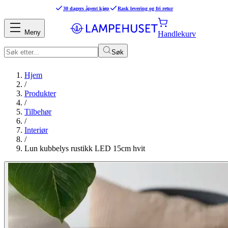
30 dagers åpent kjøp
Rask levering og fri retur
Meny
Handlekurv
Søk
Hjem
/
Produkter
/
Tilbehør
/
Interiør
/
Lun kubbelys rustikk LED 15cm hvit