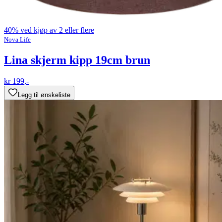
40% ved kjøp av 2 eller flere
Nova Life
Lina skjerm kipp 19cm brun
kr 199,-
Legg til ønskeliste