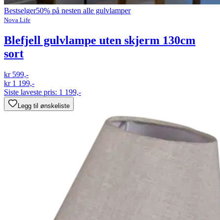
Bestselger
50% på nesten alle gulvlamper
Nova Life
Blefjell gulvlampe uten skjerm 130cm
sort
kr 599,-
kr 1 199,-
Siste laveste pris:
1 199,-
Legg til ønskeliste