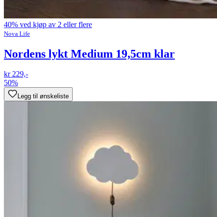
40% ved kjøp av 2 eller flere
Nova Life
Nordens lykt Medium 19,5cm klar
kr 229,-
50%
Legg til ønskeliste