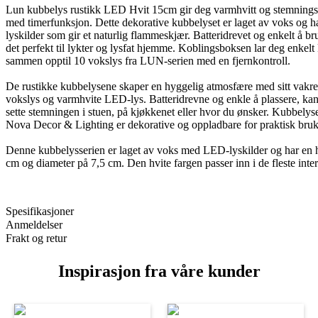
Lun kubbelys rustikk LED Hvit 15cm gir deg varmhvitt og stemningsf
med timerfunksjon. Dette dekorative kubbelyset er laget av voks og 
lyskilder som gir et naturlig flammeskjær. Batteridrevet og enkelt å br
det perfekt til lykter og lysfat hjemme. Koblingsboksen lar deg enkelt
sammen opptil 10 vokslys fra LUN-serien med en fjernkontroll.
De rustikke kubbelysene skaper en hyggelig atmosfære med sitt vakre
vokslys og varmhvite LED-lys. Batteridrevne og enkle å plassere, kan
sette stemningen i stuen, på kjøkkenet eller hvor du ønsker. Kubbelys
Nova Decor & Lighting er dekorative og oppladbare for praktisk bruk
Denne kubbelysserien er laget av voks med LED-lyskilder og har en
cm og diameter på 7,5 cm. Den hvite fargen passer inn i de fleste inter
Spesifikasjoner
Anmeldelser
Frakt og retur
Inspirasjon fra våre kunder