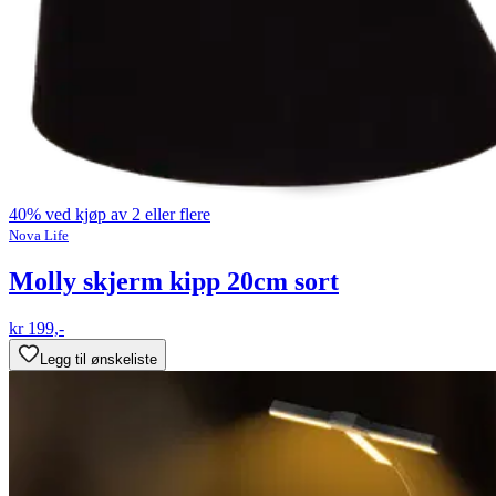
40% ved kjøp av 2 eller flere
Nova Life
Molly skjerm kipp 20cm sort
kr 199,-
Legg til ønskeliste