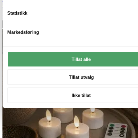
LED telys 4pk. hvit
Statistikk
kr 149,-
Legg til ønskeliste
Markedsføring
Tillat alle
Tillat utvalg
Ikke tillat