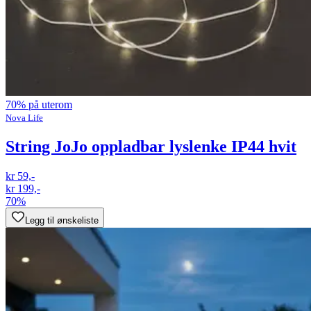
70% på uterom
Nova Life
String JoJo oppladbar lyslenke IP44 hvit
kr 59,-
kr 199,-
70%
Legg til ønskeliste