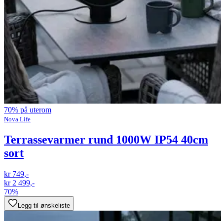
70% på uterom
Nova Life
Terrassevarmer rund 1000W IP54 40cm
sort
kr 749,-
kr 2 499,-
70%
Legg til ønskeliste