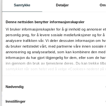
Samtykke
Detaljer
Om
Denne nettsiden benytter informasjonskapsler
Vi bruker informasjonskapsler for å gi innhold og annonser et
personlig preg, for å levere sosiale mediefunksjoner og for å
analysere trafikken vår. Vi deler dessuten informasjon om h
du bruker nettstedet vårt, med partnerne våre innen sosiale 
annonsering og analysearbeid, som kan kombinere den med
informasjon du har gjort tilgjengelig for dem, eller som de ha
inn gjennom din bruk av tjenestene deres. Du kan trekke tilb
samtykket når som helst ved å velge «Cookies» nederst på 
sider.
Samtykkevalg
Nødvendig
40% ved kjøp av 2 eller flere
Nova Decor & Lighting
Innstillinger