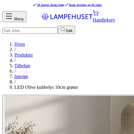
30 dagers åpent kjøp
Rask levering og fri retur
Meny
Handlekurv
Søk
Hjem
/
Produkter
/
Tilbehør
/
Interiør
/
LED Olive kubbelys 10cm grønn