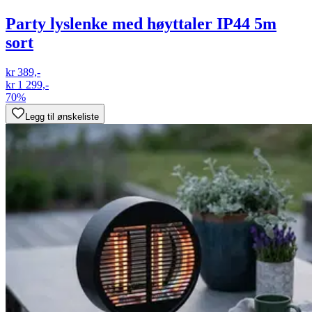
Party lyslenke med høyttaler IP44 5m
sort
kr 389,-
kr 1 299,-
70%
Legg til ønskeliste