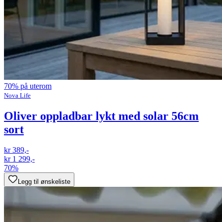
70% på uterom
Nova Life
Oliver oppladbar lykt med solar 56cm
sort
kr 389,-
kr 1 299,-
70%
Legg til ønskeliste