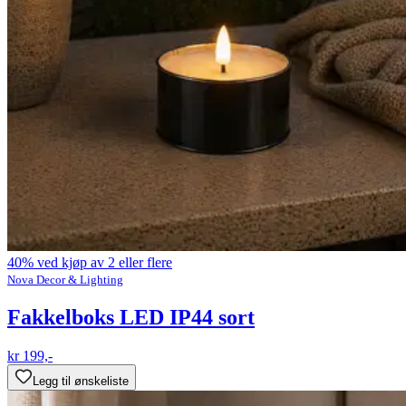
40% ved kjøp av 2 eller flere
Nova Decor & Lighting
Fakkelboks LED IP44 sort
kr 199,-
Legg til ønskeliste