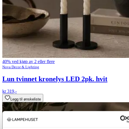
40% ved kjøp av 2 eller flere
Nova Decor & Lighting
Lun tvinnet kronelys LED 2pk. hvit
kr 319,-
Legg til ønskeliste