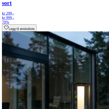
sort
kr 299,-
kr 999,-
70%
Legg til ønskeliste