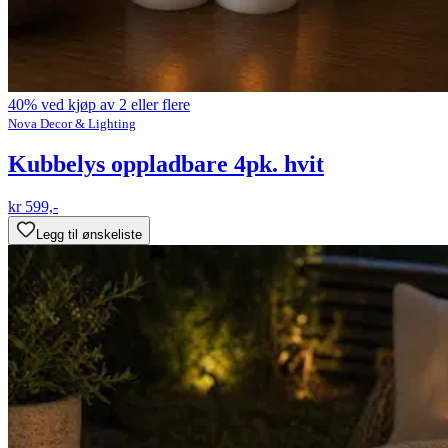
40% ved kjøp av 2 eller flere
Nova Decor & Lighting
Kubbelys oppladbare 4pk. hvit
kr 599,-
Legg til ønskeliste