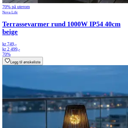
70% på uterom
Nova Life
Terrassevarmer rund 1000W IP54 40cm
beige
kr 749,-
kr 2 499,-
70%
Legg til ønskeliste