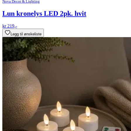
Nova Decor & Lighting
Lun kronelys LED 2pk. hvit
kr 219,-
Legg til ønskeliste