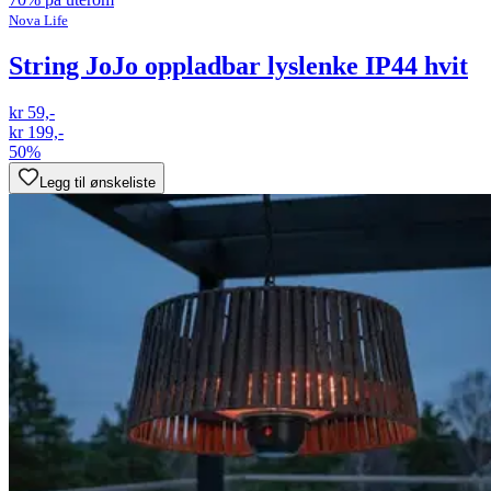
Nova Life
String JoJo oppladbar lyslenke IP44 hvit
kr 59,-
kr 199,-
50%
Legg til ønskeliste