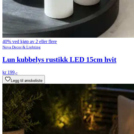
40% ved kjøp av 2 eller flere
Nova Decor & Lighting
Lun kubbelys rustikk LED 15cm hvit
kr 199,-
Legg til ønskeliste