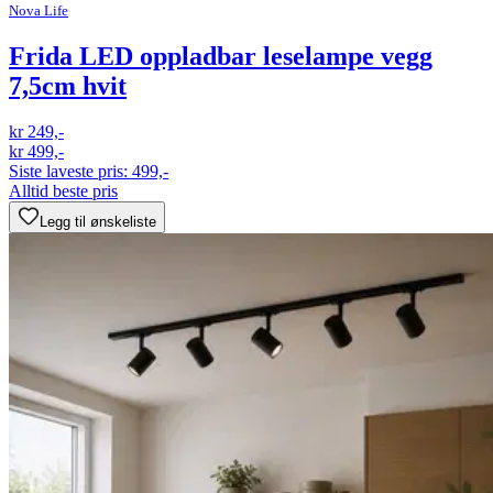
Nova Life
Frida LED oppladbar leselampe vegg
7,5cm hvit
kr 249,-
kr 499,-
Siste laveste pris:
499,-
Alltid beste pris
Legg til ønskeliste