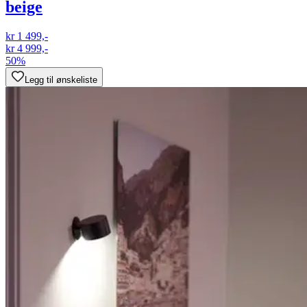
beige
kr 1 499,-
kr 4 999,-
50%
Legg til ønskeliste