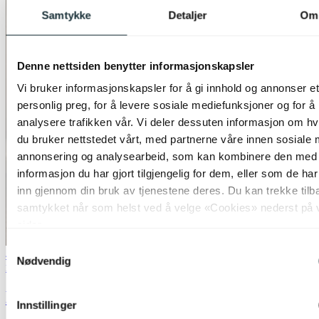
Samtykke
Detaljer
Om
Denne nettsiden benytter informasjonskapsler
Vi bruker informasjonskapsler for å gi innhold og annonser et
personlig preg, for å levere sosiale mediefunksjoner og for å
analysere trafikken vår. Vi deler dessuten informasjon om h
du bruker nettstedet vårt, med partnerne våre innen sosiale 
annonsering og analysearbeid, som kan kombinere den med
informasjon du har gjort tilgjengelig for dem, eller som de ha
inn gjennom din bruk av tjenestene deres. Du kan trekke tilb
samtykket når som helst ved å velge «Cookies» nederst på 
sider.
Samtykkevalg
40% ved kjøp av 2 eller flere
Nødvendig
Nova Decor & Lighting
LED telys 4pk. hvit
Innstillinger