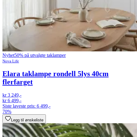
Nyhet
50% på utvalgte taklamper
Nova Life
Elara taklampe rondell 5lys 40cm
flerfarget
kr 3 249,-
kr 6 499,-
Siste laveste pris:
6 499,-
70%
Legg til ønskeliste