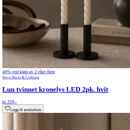
40% ved kjøp av 2 eller flere
Nova Decor & Lighting
Lun tvinnet kronelys LED 2pk. hvit
kr 319,-
Legg til ønskeliste