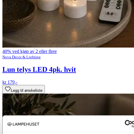
40% ved kjøp av 2 eller flere
Nova Decor & Lighting
Lun telys LED 4pk. hvit
kr 179,-
Legg til ønskeliste