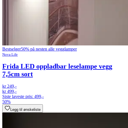
Bestselger
50% på nesten alle vegglamper
Nova Life
Frida LED oppladbar leselampe vegg
7,5cm sort
kr 249,-
kr 499,-
Siste laveste pris:
499,-
50%
Legg til ønskeliste