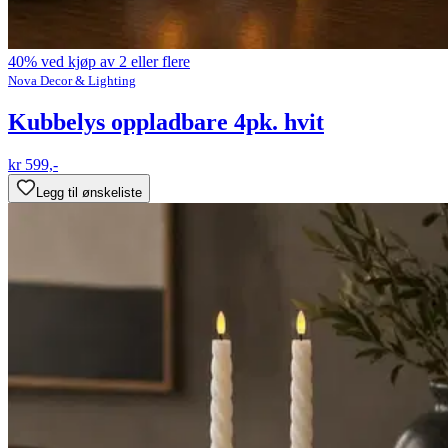
40% ved kjøp av 2 eller flere
Nova Decor & Lighting
Kubbelys oppladbare 4pk. hvit
kr 599,-
Legg til ønskeliste