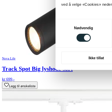
ved å velge «Cookies» neders
Samtykkevalg
Nødvendig
Ikke tillat
Nova Life
Track Spot Big lyshode sort
kr 699,-
Legg til ønskeliste