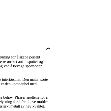
løsning for å skape perfekt
ste ønsket antall spotter og
tning ved å bevege spotthoden
interiørstiler. Den matte, sorte
l er den kompatibel med
ne behov. Plasser spottene for å
elysning for å fremheve møbler
esterkt metall av høy kvalitet.