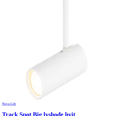
Nova Life
Track Spot Big lyshode hvit