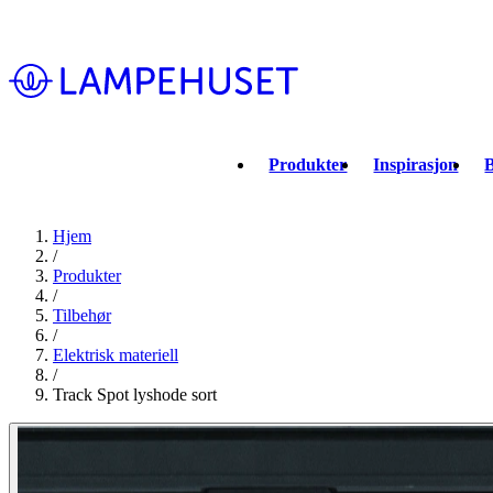
Produkter
Inspirasjon
B
Hjem
/
Produkter
/
Tilbehør
/
Elektrisk materiell
/
Track Spot lyshode sort