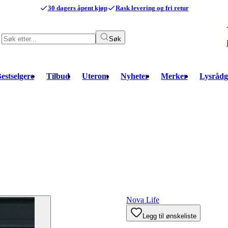
30 dagers åpent kjøp
Rask levering og fri retur
Søk
estselgere
Tilbud
Uterom
Nyheter
Merker
Lysrådg
Nova Life
Legg til ønskeliste