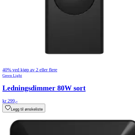
40% ved kjøp av 2 eller flere
Green Light
Ledningsdimmer 80W sort
kr 299,-
Legg til ønskeliste