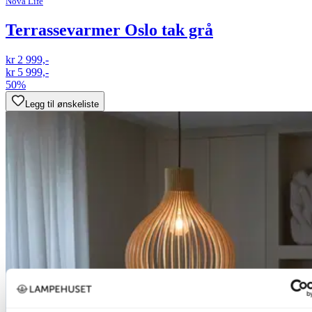
Nova Life
Terrassevarmer Oslo tak grå
kr 2 999,-
kr 5 999,-
50%
Legg til ønskeliste