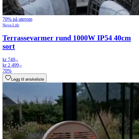
70% på uterom
Nova Life
Terrassevarmer rund 1000W IP54 40cm
sort
kr 749,-
kr 2 499,-
70%
Legg til ønskeliste