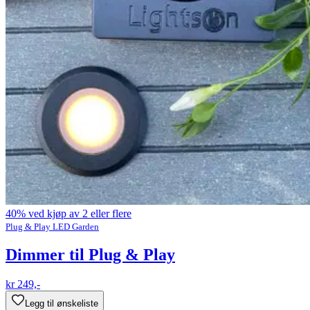
40% ved kjøp av 2 eller flere
Plug & Play LED Garden
Dimmer til Plug & Play
kr 249,-
Legg til ønskeliste