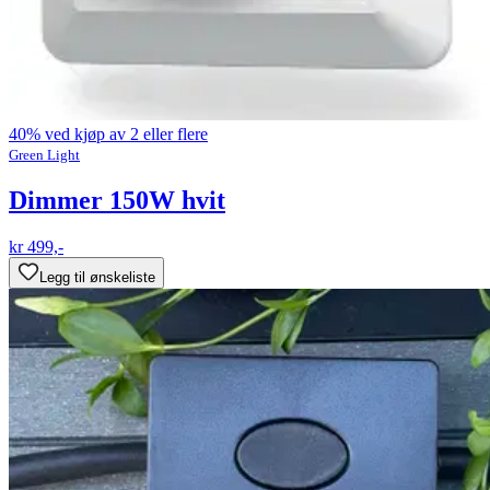
40% ved kjøp av 2 eller flere
Green Light
Dimmer 150W hvit
kr 499,-
Legg til ønskeliste