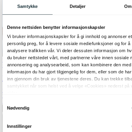
Samtykke
Detaljer
Om
Denne nettsiden benytter informasjonskapsler
Vi bruker informasjonskapsler for å gi innhold og annonser et
personlig preg, for å levere sosiale mediefunksjoner og for å
analysere trafikken vår. Vi deler dessuten informasjon om h
du bruker nettstedet vårt, med partnerne våre innen sosiale 
Bestselger
Som vist på TV
50% på utvalgte taklamper
annonsering og analysearbeid, som kan kombinere den med
Nova Life
informasjon du har gjort tilgjengelig for dem, eller som de ha
Daniella taklampe 46cm natur
inn gjennom din bruk av tjenestene deres. Du kan trekke tilb
samtykket når som helst ved å velge «Cookies» nederst på 
kr 2 749,-
sider.
kr 5 499,-
Siste laveste pris:
5 499,-
Samtykkevalg
Nødvendig
Legg til ønskeliste
Innstillinger