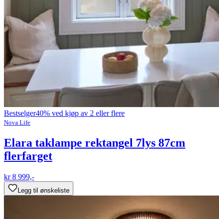
Bestselger
40% ved kjøp av 2 eller flere
Nova Life
Elara taklampe rektangel 7lys 87cm
flerfarget
kr 8 999,-
Legg til ønskeliste