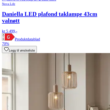
Nova Life
Daniella LED plafond taklampe 43cm
valnøtt
kr 5 499,-
Produktdatablad
70%
Legg til ønskeliste