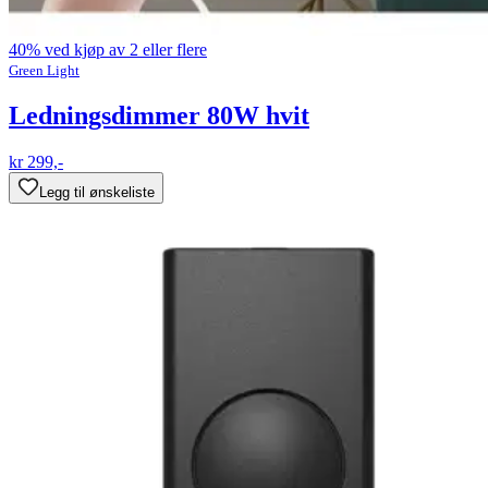
40% ved kjøp av 2 eller flere
Green Light
Ledningsdimmer 80W hvit
kr 299,-
Legg til ønskeliste