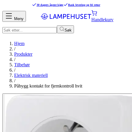
30 dagers åpent kjøp
Rask levering og fri retur
Meny
Handlekurv
Søk
Hjem
/
Produkter
/
Tilbehør
/
Elektrisk materiell
/
Påbygg kontakt for fjernkontroll hvit