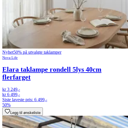
Nyhet
50% på utvalgte taklamper
Nova Life
Elara taklampe rondell 5lys 40cm
flerfarget
kr 3 249,-
kr 6 499,-
Siste laveste pris:
6 499,-
50%
Legg til ønskeliste