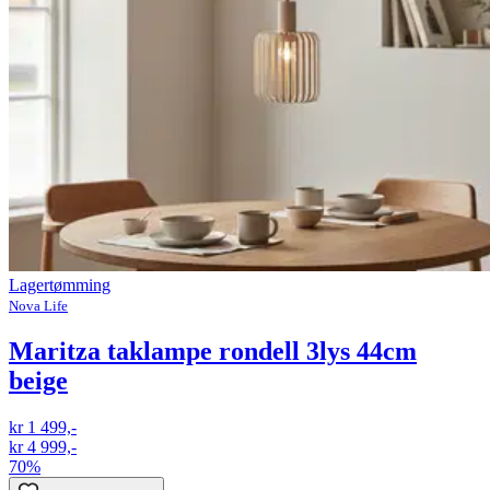
Lagertømming
Nova Life
Maritza taklampe rondell 3lys 44cm
beige
kr 1 499,-
kr 4 999,-
70%