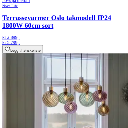
50% på uterom
Nova Life
Terrassevarmer Oslo takmodell IP24
1800W 60cm sort
kr 2 899,-
kr 5 799,-
Legg til ønskeliste