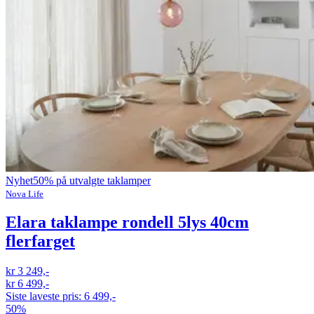
Nyhet
50% på utvalgte taklamper
Nova Life
Elara taklampe rondell 5lys 40cm
flerfarget
kr 3 249,-
kr 6 499,-
Siste laveste pris:
6 499,-
50%