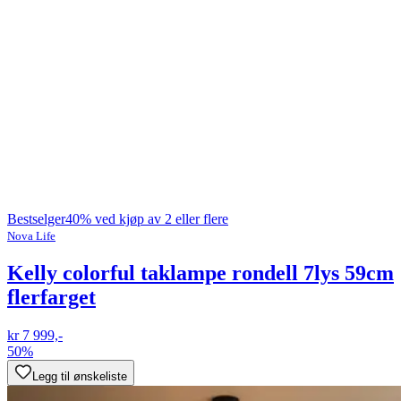
Bestselger
40% ved kjøp av 2 eller flere
Nova Life
Kelly colorful taklampe rondell 7lys 59cm
flerfarget
kr 7 999,-
50%
Legg til ønskeliste