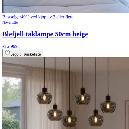
Bestselger
40% ved kjøp av 2 eller flere
Nova Life
Blefjell taklampe 50cm beige
kr 2 999,-
Legg til ønskeliste