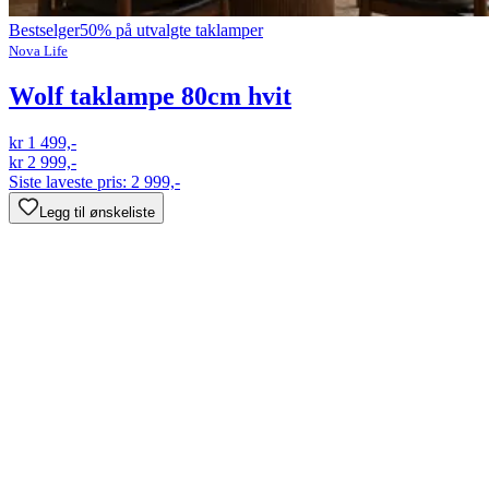
Bestselger
50% på utvalgte taklamper
Nova Life
Wolf taklampe 80cm hvit
kr 1 499,-
kr 2 999,-
Siste laveste pris:
2 999,-
Legg til ønskeliste