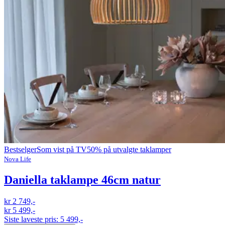
Bestselger
Som vist på TV
50% på utvalgte taklamper
Nova Life
Daniella taklampe 46cm natur
kr 2 749,-
kr 5 499,-
Siste laveste pris:
5 499,-