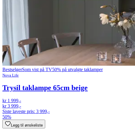
Bestselger
Som vist på TV
50% på utvalgte taklamper
Nova Life
Trysil taklampe 65cm beige
kr 1 999,-
kr 3 999,-
Siste laveste pris:
3 999,-
50%
Legg til ønskeliste