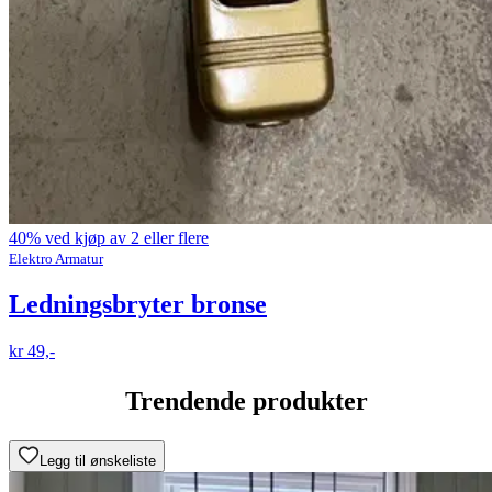
40% ved kjøp av 2 eller flere
Elektro Armatur
Ledningsbryter bronse
kr 49,-
Trendende produkter
Legg til ønskeliste