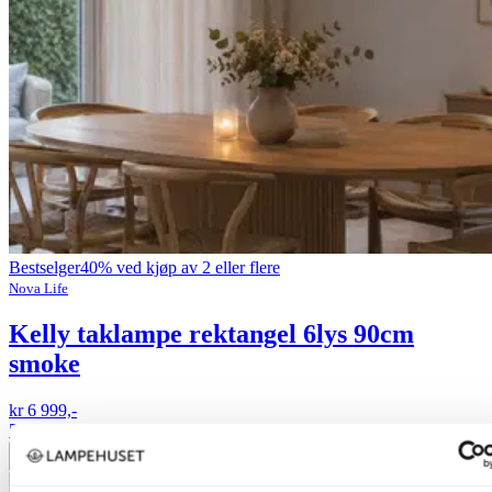
Bestselger
40% ved kjøp av 2 eller flere
Nova Life
Kelly taklampe rektangel 6lys 90cm
smoke
kr 6 999,-
50%
Legg til ønskeliste