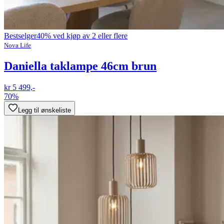
Bestselger
40% ved kjøp av 2 eller flere
Nova Life
Daniella taklampe 46cm brun
kr 5 499,-
70%
Legg til ønskeliste