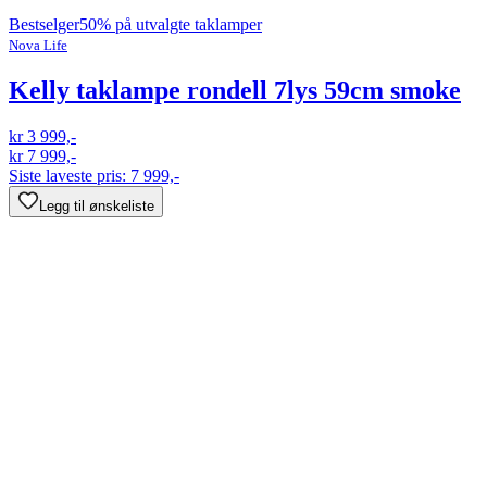
Bestselger
50% på utvalgte taklamper
Nova Life
Kelly taklampe rondell 7lys 59cm smoke
kr 3 999,-
kr 7 999,-
Siste laveste pris:
7 999,-
Legg til ønskeliste