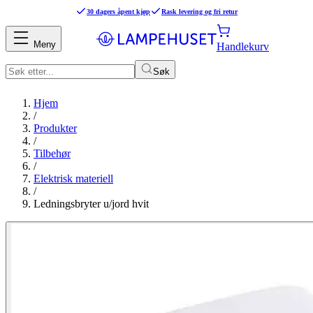
30 dagers åpent kjøp
Rask levering og fri retur
Meny
Handlekurv
Søk
Hjem
/
Produkter
/
Tilbehør
/
Elektrisk materiell
/
Ledningsbryter u/jord hvit