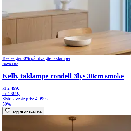
Bestselger
50% på utvalgte taklamper
Nova Life
Kelly taklampe rondell 3lys 30cm smoke
kr 2 499,-
kr 4 999,-
Siste laveste pris:
4 999,-
50%
Legg til ønskeliste