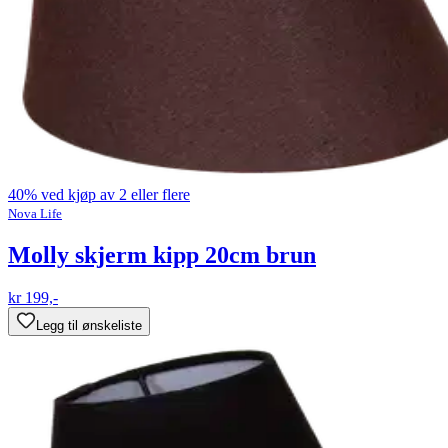
40% ved kjøp av 2 eller flere
Nova Life
Molly skjerm kipp 20cm brun
kr 199,-
Legg til ønskeliste