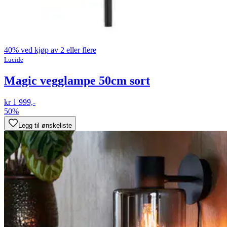
40% ved kjøp av 2 eller flere
Lucide
Magic vegglampe 50cm sort
kr 1 999,-
50%
Legg til ønskeliste