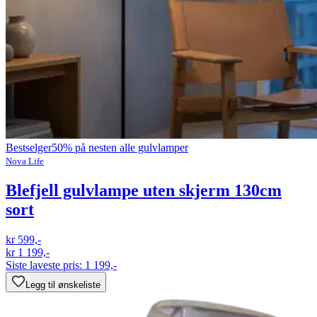
Bestselger
50% på nesten alle gulvlamper
Nova Life
Blefjell gulvlampe uten skjerm 130cm
sort
kr 599,-
kr 1 199,-
Siste laveste pris:
1 199,-
Legg til ønskeliste