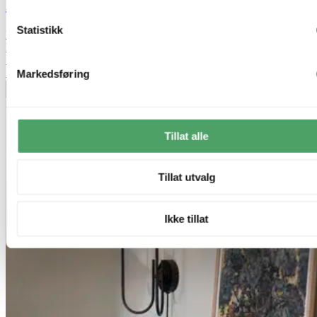
Luther vegglampe IP21 40cm sort
Statistikk
kr 749,-
kr 1 499,-
Siste laveste pris:
1 499,-
70%
Markedsføring
Legg til ønskeliste
Tillat alle
Tillat utvalg
Ikke tillat