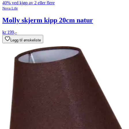
40% ved kjøp av 2 eller flere
Nova Life
Molly skjerm kipp 20cm natur
kr 199,-
Legg til ønskeliste