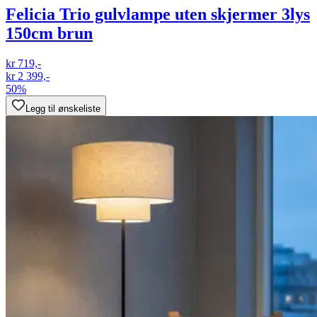
Felicia Trio gulvlampe uten skjermer 3lys
150cm brun
kr 719,-
kr 2 399,-
50%
Legg til ønskeliste