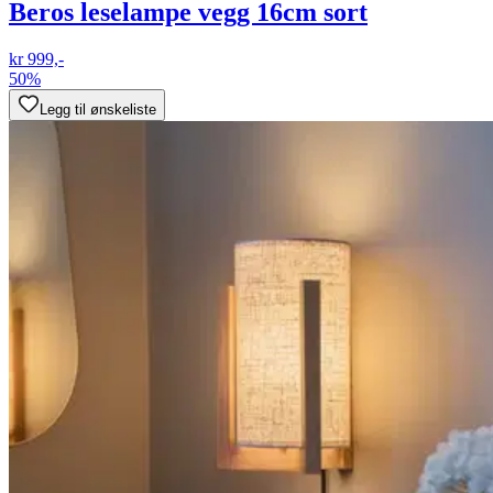
Beros leselampe vegg 16cm sort
kr 999,-
50%
Legg til ønskeliste