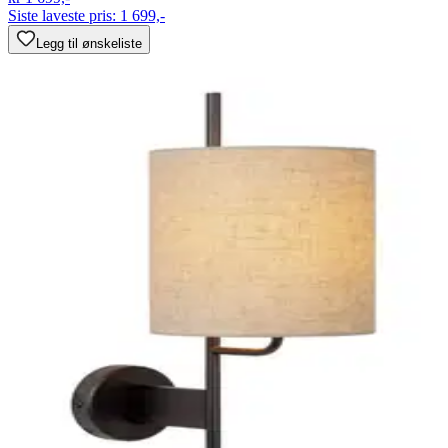
Siste laveste pris:
1 699,-
Legg til ønskeliste