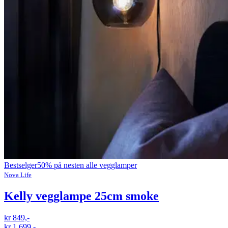
Bestselger
50% på nesten alle vegglamper
Nova Life
Kelly vegglampe 25cm smoke
kr 849,-
kr 1 699,-