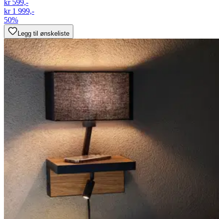
kr 599,-
kr 1 999,-
50%
Legg til ønskeliste