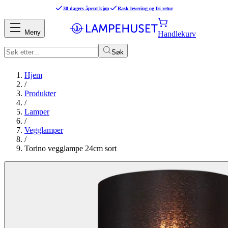
30 dagers åpent kjøp
Rask levering og fri retur
Meny
Handlekurv
Søk
Hjem
/
Produkter
/
Lamper
/
Vegglamper
/
Torino vegglampe 24cm sort