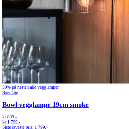
50% på nesten alle vegglamper
Nova Life
Bowl vegglampe 19cm smoke
kr 899,-
kr 1 799,-
Siste laveste pris:
1 799,-