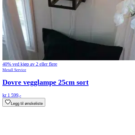
40% ved kjøp av 2 eller flere
Metall Service
Dovre vegglampe 25cm sort
kr 1 599,-
Legg til ønskeliste