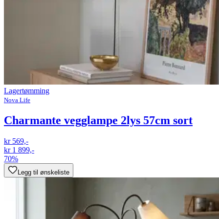
Lagertømming
Nova Life
Charmante vegglampe 2lys 57cm sort
kr 569,-
kr 1 899,-
70%
Legg til ønskeliste