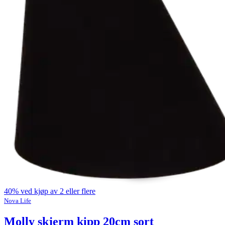
40% ved kjøp av 2 eller flere
Nova Life
Molly skjerm kipp 20cm sort