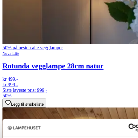
50% på nesten alle vegglamper
Nova Life
Rotunda vegglampe 28cm natur
kr 499,-
kr 999,-
Siste laveste pris:
999,-
50%
Legg til ønskeliste