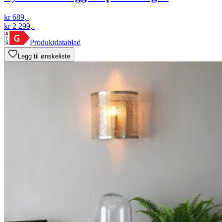
kr 689,-
kr 2 299,-
Produktdatablad
Legg til ønskeliste