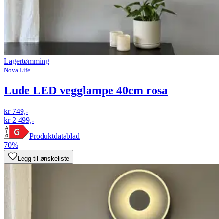
Lagertømming
Nova Life
Lude LED vegglampe 40cm rosa
kr 749,-
kr 2 499,-
Produktdatablad
70%
Legg til ønskeliste