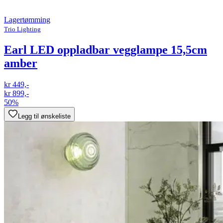
Lagertømming
Trio Lighting
Earl LED oppladbar vegglampe 15,5cm
amber
kr 449,-
kr 899,-
50%
Legg til ønskeliste