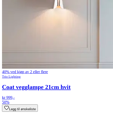
40% ved kjøp av 2 eller flere
Trio Lighting
Coat vegglampe 21cm hvit
kr 999,-
50%
Legg til ønskeliste