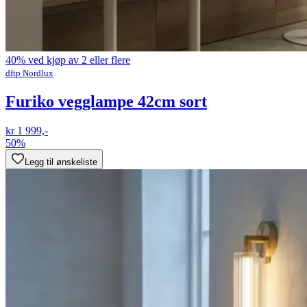
40% ved kjøp av 2 eller flere
dftp Nordlux
Furiko vegglampe 42cm sort
kr 1 999,-
50%
Legg til ønskeliste