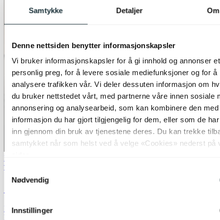
Samtykke
Detaljer
Om
Denne nettsiden benytter informasjonskapsler
Vi bruker informasjonskapsler for å gi innhold og annonser et
personlig preg, for å levere sosiale mediefunksjoner og for å
analysere trafikken vår. Vi deler dessuten informasjon om h
du bruker nettstedet vårt, med partnerne våre innen sosiale 
annonsering og analysearbeid, som kan kombinere den med
informasjon du har gjort tilgjengelig for dem, eller som de ha
inn gjennom din bruk av tjenestene deres. Du kan trekke tilb
samtykket når som helst ved å velge «Cookies» nederst på 
sider.
Lagertømming
Trio Lighting
Samtykkevalg
Nødvendig
Cifavo LED vegglampe 55cm hvit
kr 5 999,-
Innstillinger
kr 9 999,-