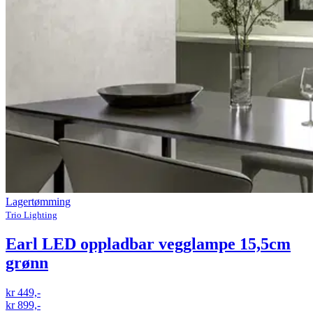
Lagertømming
Trio Lighting
Earl LED oppladbar vegglampe 15,5cm
grønn
kr 449,-
kr 899,-