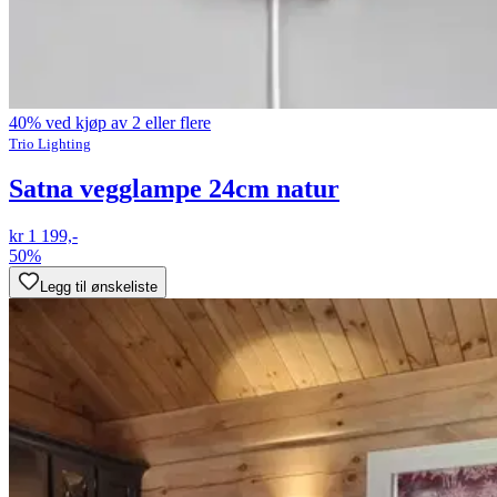
40% ved kjøp av 2 eller flere
Trio Lighting
Satna vegglampe 24cm natur
kr 1 199,-
50%
Legg til ønskeliste