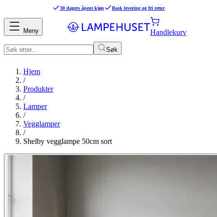
30 dagers åpent kjøp
Rask levering og fri retur
Meny
Handlekurv
Søk
Hjem
/
Produkter
/
Lamper
/
Vegglamper
/
Shelby vegglampe 50cm sort