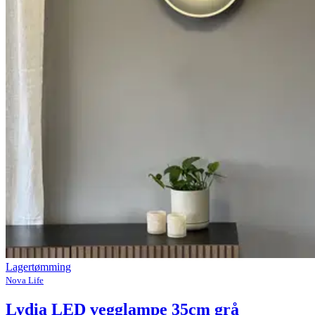
Lagertømming
Nova Life
Lydia LED vegglampe 35cm grå