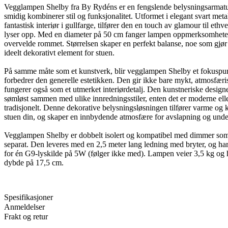
Vegglampen Shelby fra By Rydéns er en fengslende belysningsarmat
smidig kombinerer stil og funksjonalitet. Utformet i elegant svart meta
fantastisk interiør i gullfarge, tilfører den en touch av glamour til ethv
lyser opp. Med en diameter på 50 cm fanger lampen oppmerksomhete
overvelde rommet. Størrelsen skaper en perfekt balanse, noe som gjør d
ideelt dekorativt element for stuen.
På samme måte som et kunstverk, blir vegglampen Shelby et fokuspu
forbedrer den generelle estetikken. Den gir ikke bare mykt, atmosfæri
fungerer også som et utmerket interiørdetalj. Den kunstneriske design
sømløst sammen med ulike innredningsstiler, enten det er moderne ell
tradisjonelt. Denne dekorative belysningsløsningen tilfører varme og ka
stuen din, og skaper en innbydende atmosfære for avslapning og und
Vegglampen Shelby er dobbelt isolert og kompatibel med dimmer so
separat. Den leveres med en 2,5 meter lang ledning med bryter, og ha
for én G9-lyskilde på 5W (følger ikke med). Lampen veier 3,5 kg og 
dybde på 17,5 cm.
Spesifikasjoner
Anmeldelser
Frakt og retur