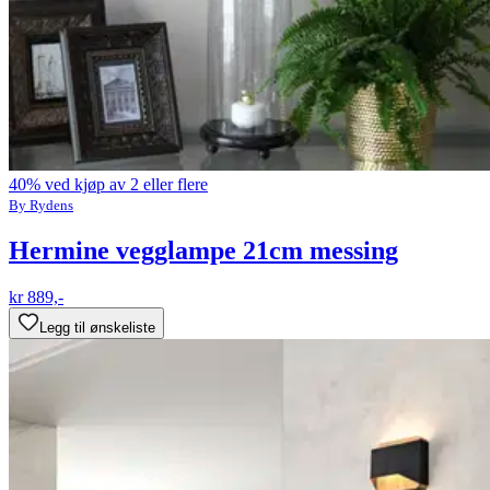
40% ved kjøp av 2 eller flere
By Rydens
Hermine vegglampe 21cm messing
kr 889,-
Legg til ønskeliste