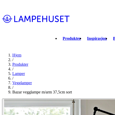
Produkter
Inspirasjon
B
Hjem
/
Produkter
/
Lamper
/
Vegglamper
/
Bazar vegglampe m/arm 37,5cm sort