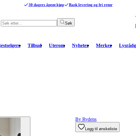
30 dagers åpent kjøp
Rask levering og fri retur
Søk
estselgere
Tilbud
Uterom
Nyheter
Merker
Lysrådg
By Rydens
Legg til ønskeliste