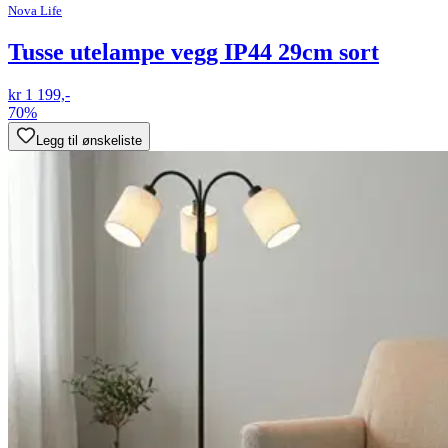
Nova Life
Tusse utelampe vegg IP44 29cm sort
kr 1 199,-
70%
Legg til ønskeliste