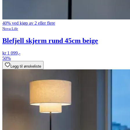
40% ved kjøp av 2 eller flere
Nova Life
Blefjell skjerm rund 45cm beige
kr 1 099,-
50%
Legg til ønskeliste