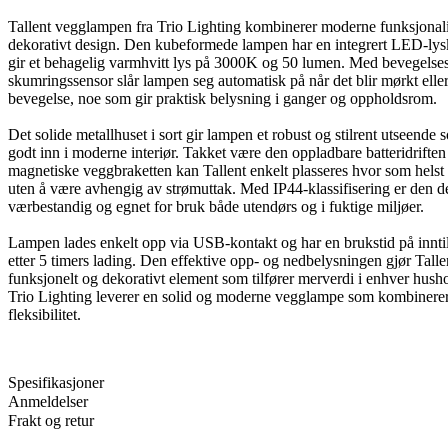
Tallent vegglampen fra Trio Lighting kombinerer moderne funksjonali
dekorativt design. Den kubeformede lampen har en integrert LED-lys
gir et behagelig varmhvitt lys på 3000K og 50 lumen. Med bevegelse
skumringssensor slår lampen seg automatisk på når det blir mørkt eller 
bevegelse, noe som gir praktisk belysning i ganger og oppholdsrom.
Det solide metallhuset i sort gir lampen et robust og stilrent utseende 
godt inn i moderne interiør. Takket være den oppladbare batteridrifte
magnetiske veggbraketten kan Tallent enkelt plasseres hvor som helst
uten å være avhengig av strømuttak. Med IP44-klassifisering er den d
værbestandig og egnet for bruk både utendørs og i fuktige miljøer.
Lampen lades enkelt opp via USB-kontakt og har en brukstid på inntil
etter 5 timers lading. Den effektive opp- og nedbelysningen gjør Tallent
funksjonelt og dekorativt element som tilfører merverdi i enhver hush
Trio Lighting leverer en solid og moderne vegglampe som kombinerer 
fleksibilitet.
Spesifikasjoner
Anmeldelser
Frakt og retur