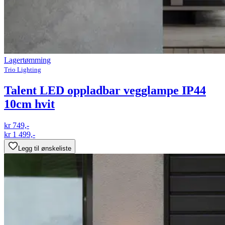
Lagertømming
Trio Lighting
Talent LED oppladbar vegglampe IP44
10cm hvit
kr 749,-
kr 1 499,-
Legg til ønskeliste