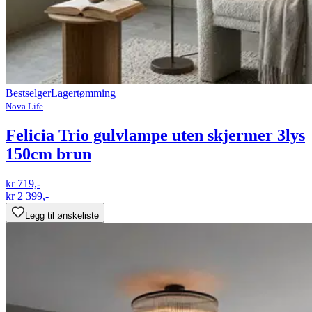
Bestselger
Lagertømming
Nova Life
Felicia Trio gulvlampe uten skjermer 3lys
150cm brun
kr 719,-
kr 2 399,-
Legg til ønskeliste