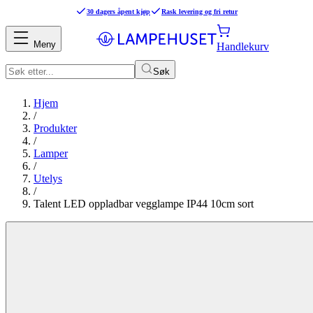
30 dagers åpent kjøp
Rask levering og fri retur
Meny
Handlekurv
Søk
Hjem
/
Produkter
/
Lamper
/
Utelys
/
Talent LED oppladbar vegglampe IP44 10cm sort