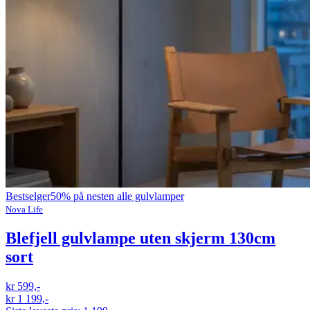
Bestselger
50% på nesten alle gulvlamper
Nova Life
Blefjell gulvlampe uten skjerm 130cm
sort
kr 599,-
kr 1 199,-