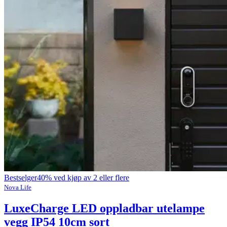
Bestselger
40% ved kjøp av 2 eller flere
Nova Life
LuxeCharge LED oppladbar utelampe
vegg IP54 10cm sort