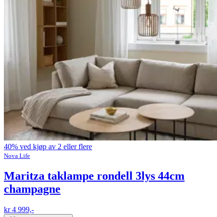
40% ved kjøp av 2 eller flere
Nova Life
Maritza taklampe rondell 3lys 44cm
champagne
kr 4 999,-