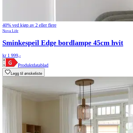
40% ved kjøp av 2 eller flere
Nova Life
Sminkespeil Edge bordlampe 45cm hvit
kr 1 999,-
Produktdatablad
Legg til ønskeliste