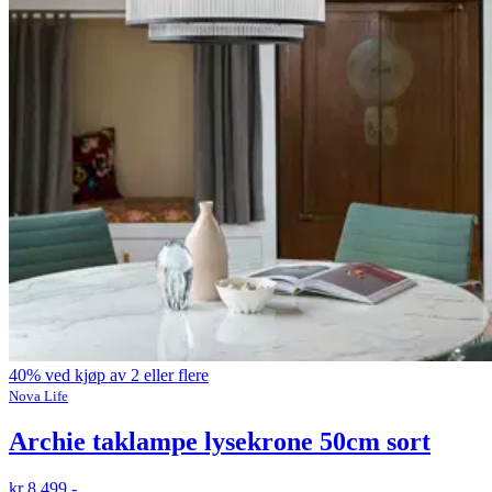
40% ved kjøp av 2 eller flere
Nova Life
Archie taklampe lysekrone 50cm sort
kr 8 499,-