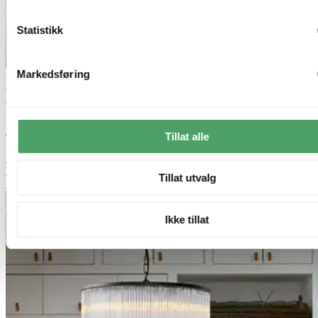
Statistikk
Markedsføring
Bestselger
50% på nesten alle vegglamper
Nova Life
Arve vegglampe 40cm brun
Tillat alle
kr 1 499,-
kr 2 999,-
Tillat utvalg
Siste laveste pris:
2 999,-
Legg til ønskeliste
Ikke tillat