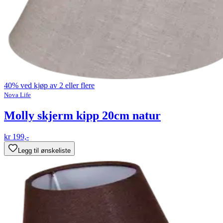
40% ved kjøp av 2 eller flere
Nova Life
Molly skjerm kipp 20cm natur
kr 199,-
Legg til ønskeliste