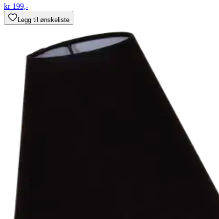
kr 199,-
Legg til ønskeliste