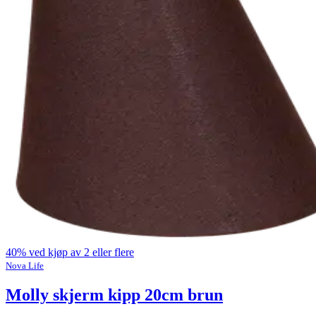
40% ved kjøp av 2 eller flere
Nova Life
Molly skjerm kipp 20cm brun