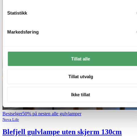
Statistikk
Markedsføring
Tillat alle
Tillat utvalg
Ikke tillat
Bestselger
50% på nesten alle gulvlamper
Nova Life
Blefjell gulvlampe uten skjerm 130cm