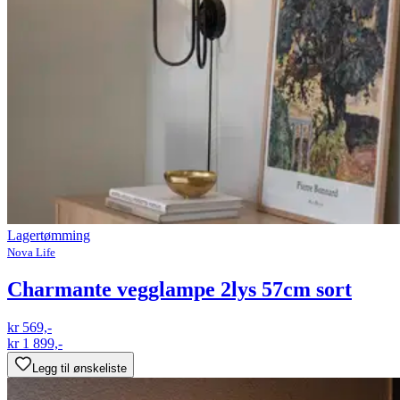
Lagertømming
Nova Life
Charmante vegglampe 2lys 57cm sort
kr 569,-
kr 1 899,-
Legg til ønskeliste