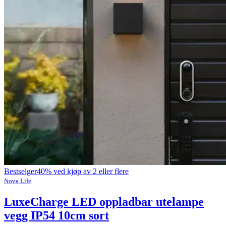
Bestselger
40% ved kjøp av 2 eller flere
Nova Life
LuxeCharge LED oppladbar utelampe
vegg IP54 10cm sort