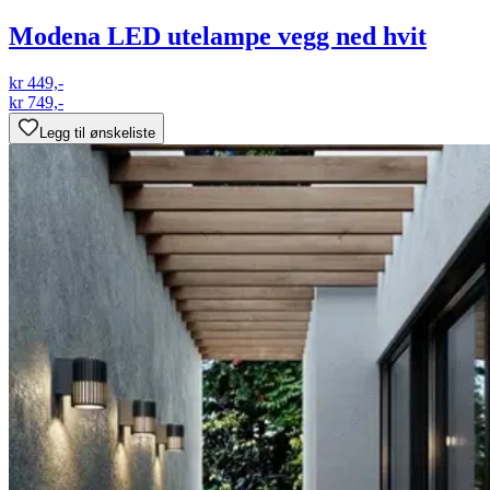
Modena LED utelampe vegg ned hvit
kr 449,-
kr 749,-
Legg til ønskeliste