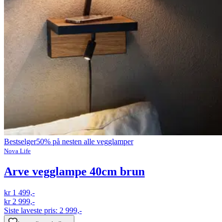
Bestselger
50% på nesten alle vegglamper
Nova Life
Arve vegglampe 40cm brun
kr 1 499,-
kr 2 999,-
Siste laveste pris:
2 999,-