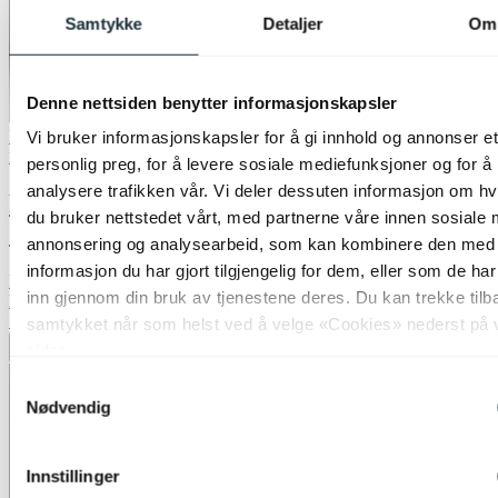
Samtykke
Detaljer
Om
Denne nettsiden benytter informasjonskapsler
Bestselger
Lagertømming
Vi bruker informasjonskapsler for å gi innhold og annonser et
Nova Life
personlig preg, for å levere sosiale mediefunksjoner og for å
analysere trafikken vår. Vi deler dessuten informasjon om h
Felicia Trio gulvlampe uten skjermer 3lys
du bruker nettstedet vårt, med partnerne våre innen sosiale 
150cm brun
annonsering og analysearbeid, som kan kombinere den med
informasjon du har gjort tilgjengelig for dem, eller som de ha
kr 719,-
inn gjennom din bruk av tjenestene deres. Du kan trekke tilb
kr 2 399,-
50%
samtykket når som helst ved å velge «Cookies» nederst på 
sider.
Legg til ønskeliste
Samtykkevalg
Nødvendig
Innstillinger