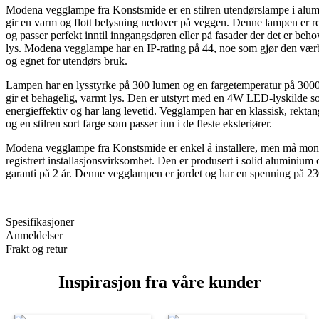
Modena vegglampe fra Konstsmide er en stilren utendørslampe i alu
gir en varm og flott belysning nedover på veggen. Denne lampen er re
og passer perfekt inntil inngangsdøren eller på fasader der det er beho
lys. Modena vegglampe har en IP-rating på 44, noe som gjør den vær
og egnet for utendørs bruk.
Lampen har en lysstyrke på 300 lumen og en fargetemperatur på 30
gir et behagelig, varmt lys. Den er utstyrt med en 4W LED-lyskilde s
energieffektiv og har lang levetid. Vegglampen har en klassisk, rekta
og en stilren sort farge som passer inn i de fleste eksteriører.
Modena vegglampe fra Konstsmide er enkel å installere, men må mon
registrert installasjonsvirksomhet. Den er produsert i solid aluminium 
garanti på 2 år. Denne vegglampen er jordet og har en spenning på 2
Spesifikasjoner
Anmeldelser
Frakt og retur
Inspirasjon fra våre kunder