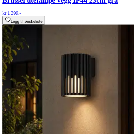
Brussel utelampe vegg IP44 23cm grå
kr 1 399,-
Legg til ønskeliste