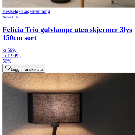
Bestselger
Lagertømming
Nova Life
Felicia Trio gulvlampe uten skjermer 3lys
150cm sort
kr 599,-
kr 1 999,-
50%
Legg til ønskeliste