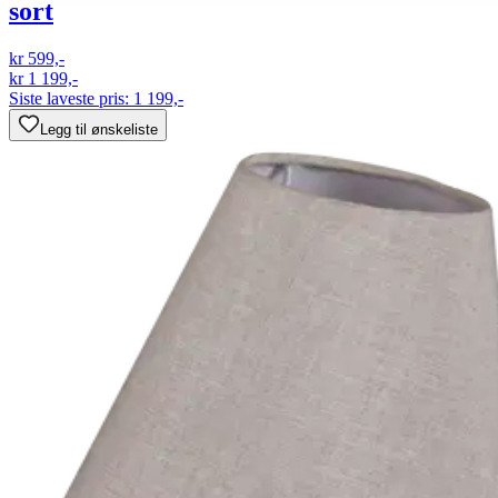
sort
kr 599,-
kr 1 199,-
Siste laveste pris:
1 199,-
Legg til ønskeliste