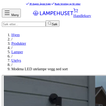
30 dagers åpent kjøp
Rask levering og fri retur
Meny
Handlekurv
Søk
Hjem
/
Produkter
/
Lamper
/
Utelys
/
Modena LED utelampe vegg ned sort