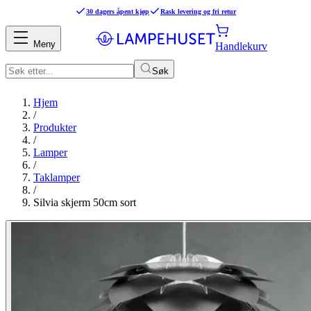
30 dagers åpent kjøp
Rask levering og fri retur
Meny
Handlekurv
Søk
Hjem
/
Produkter
/
Lamper
/
Taklamper
/
Silvia skjerm 50cm sort