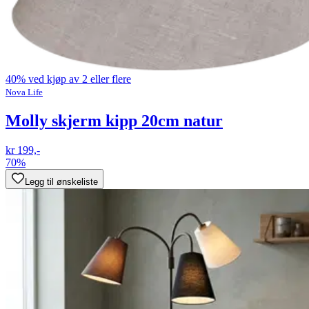
40% ved kjøp av 2 eller flere
Nova Life
Molly skjerm kipp 20cm natur
kr 199,-
70%
Legg til ønskeliste