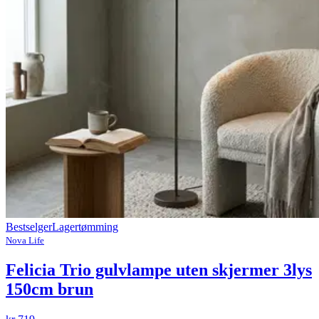
Bestselger
Lagertømming
Nova Life
Felicia Trio gulvlampe uten skjermer 3lys
150cm brun