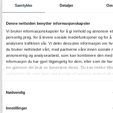
Samtykke
Detaljer
Om
Denne nettsiden benytter informasjonskapsler
Vi bruker informasjonskapsler for å gi innhold og annonser et
personlig preg, for å levere sosiale mediefunksjoner og for å
analysere trafikken vår. Vi deler dessuten informasjon om h
du bruker nettstedet vårt, med partnerne våre innen sosiale 
annonsering og analysearbeid, som kan kombinere den med
informasjon du har gjort tilgjengelig for dem, eller som de ha
inn gjennom din bruk av tjenestene deres. Du kan trekke tilb
40% ved kjøp av 2 eller flere
Nova Life
samtykket når som helst ved å velge «Cookies» nederst på 
sider.
Sminkespeil Edge bordlampe 45cm hvit
Samtykkevalg
Nødvendig
kr 1 999,-
Produktdatablad
Innstillinger
Legg til ønskeliste