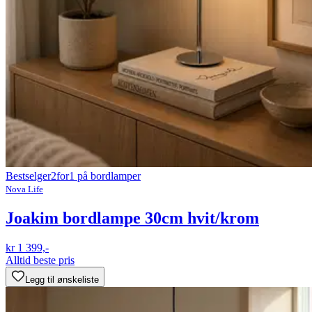
Bestselger
2for1 på bordlamper
Nova Life
Joakim bordlampe 30cm hvit/krom
kr 1 399,-
Alltid beste pris
Legg til ønskeliste