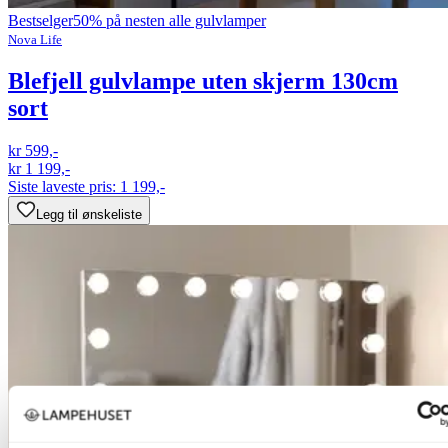
Bestselger
50% på nesten alle gulvlamper
Nova Life
Blefjell gulvlampe uten skjerm 130cm
sort
kr 599,-
kr 1 199,-
Siste laveste pris:
1 199,-
Legg til ønskeliste