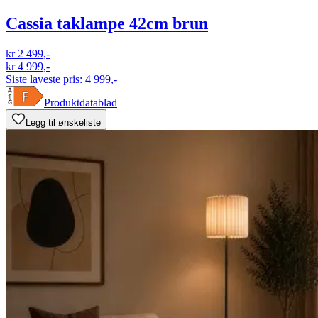
Cassia taklampe 42cm brun
kr 2 499,-
kr 4 999,-
Siste laveste pris:
4 999,-
Produktdatablad
Legg til ønskeliste