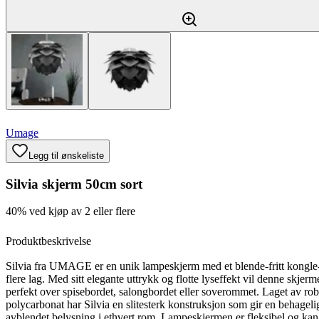
Umage
Legg til ønskeliste
Silvia skjerm 50cm sort
40% ved kjøp av 2 eller flere
Produktbeskrivelse
Silvia fra UMAGE er en unik lampeskjerm med et blende-fritt kongle-
flere lag. Med sitt elegante uttrykk og flotte lyseffekt vil denne skjer
perfekt over spisebordet, salongbordet eller soverommet. Laget av rob
polycarbonat har Silvia en slitesterk konstruksjon som gir en behagel
avblendet belysning i ethvert rom. Lampeskjermen er fleksibel og ka