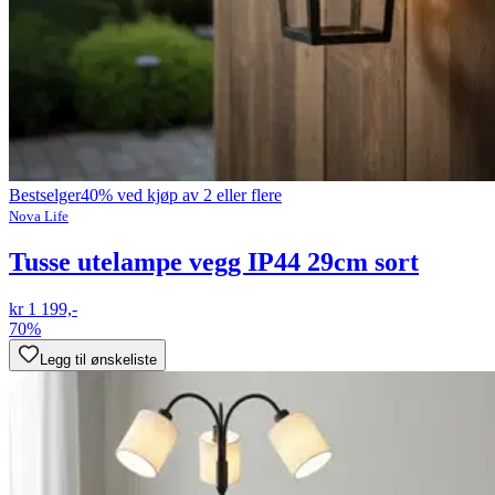
Bestselger
40% ved kjøp av 2 eller flere
Nova Life
Tusse utelampe vegg IP44 29cm sort
kr 1 199,-
70%
Legg til ønskeliste