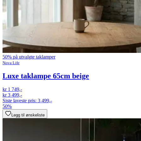
50% på utvalgte taklamper
Nova Life
Luxe taklampe 65cm beige
kr 1 749,-
kr 3 499,-
Siste laveste pris:
3 499,-
50%
Legg til ønskeliste