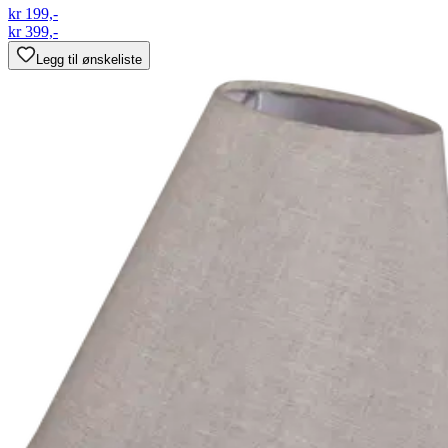
kr 199,-
kr 399,-
Legg til ønskeliste