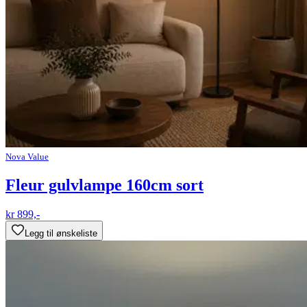
Nova Value
Fleur gulvlampe 160cm sort
kr 899,-
Legg til ønskeliste