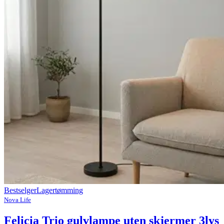
Bestselger
Lagertømming
Nova Life
Felicia Trio gulvlampe uten skjermer 3lys