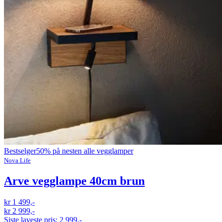
Bestselger
50% på nesten alle vegglamper
Nova Life
Arve vegglampe 40cm brun
kr 1 499,-
kr 2 999,-
Siste laveste pris:
2 999,-