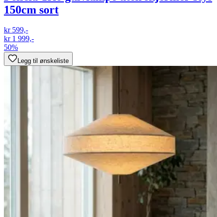
150cm sort
kr 599,-
kr 1 999,-
50%
Legg til ønskeliste