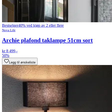
Bestselger
40% ved kjøp av 2 eller flere
Nova Life
Archie plafond taklampe 51cm sort
kr 8 499,-
50%
Legg til ønskeliste