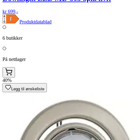
kr 699,-
Produktdatablad
6
butikker
På nettlager
40%
Legg til ønskeliste