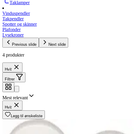
Taklamper
Vinduspendler
Takpendler
Spotter og skinner
Plafonder
Lysekroner
Previous slide
Next slide
4 produkter
Hvit
Filtrer
Mest relevant
Hvit
Legg til ønskeliste