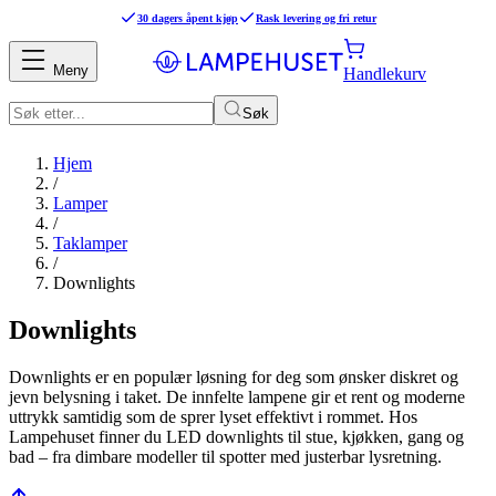
30 dagers åpent kjøp
Rask levering og fri retur
Meny
Handlekurv
Søk
Hjem
/
Lamper
/
Taklamper
/
Downlights
Downlights
Downlights er en populær løsning for deg som ønsker diskret og
jevn belysning i taket. De innfelte lampene gir et rent og moderne
uttrykk samtidig som de sprer lyset effektivt i rommet. Hos
Lampehuset finner du LED downlights til stue, kjøkken, gang og
bad – fra dimbare modeller til spotter med justerbar lysretning.