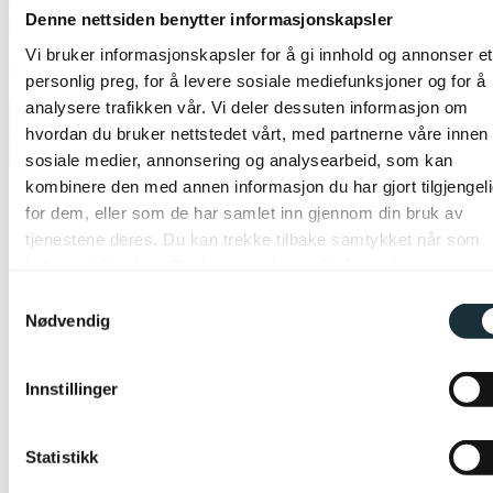
kr 15,-
Denne nettsiden benytter informasjonskapsler
Vi bruker informasjonskapsler for å gi innhold og annonser et
På nettlager
personlig preg, for å levere sosiale mediefunksjoner og for å
analysere trafikken vår. Vi deler dessuten informasjon om
hvordan du bruker nettstedet vårt, med partnerne våre innen
Legg til ønskeliste
sosiale medier, annonsering og analysearbeid, som kan
kombinere den med annen informasjon du har gjort tilgjengel
for dem, eller som de har samlet inn gjennom din bruk av
tjenestene deres. Du kan trekke tilbake samtykket når som
helst ved å velge «Cookies» nederst på våre sider.
Samtykkevalg
Nødvendig
Innstillinger
Statistikk