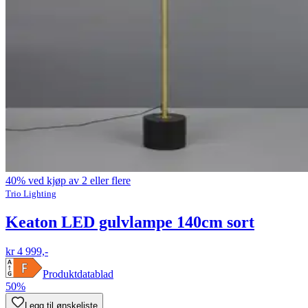
40% ved kjøp av 2 eller flere
Trio Lighting
Keaton LED gulvlampe 140cm sort
kr 4 999,-
Produktdatablad
50%
Legg til ønskeliste