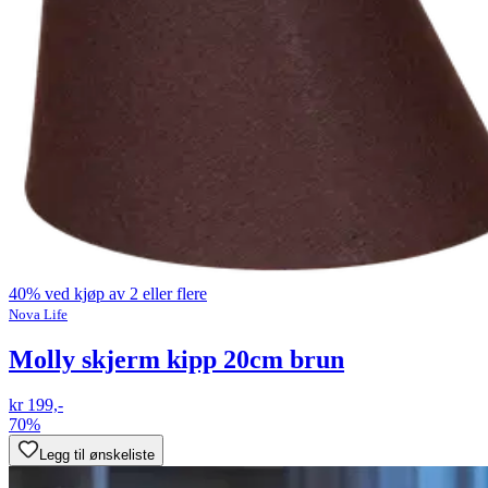
40% ved kjøp av 2 eller flere
Nova Life
Molly skjerm kipp 20cm brun
kr 199,-
70%
Legg til ønskeliste