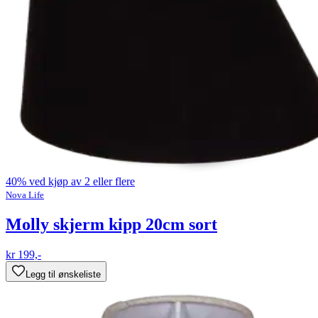
40% ved kjøp av 2 eller flere
Nova Life
Molly skjerm kipp 20cm sort
kr 199,-
Legg til ønskeliste