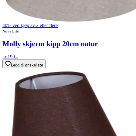
40% ved kjøp av 2 eller flere
Nova Life
Molly skjerm kipp 20cm natur
kr 199,-
Legg til ønskeliste