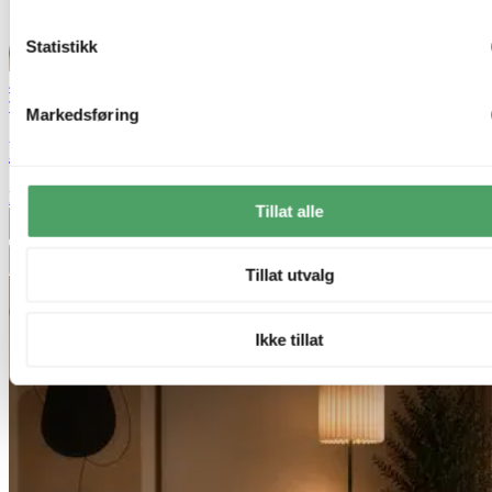
Statistikk
40% ved kjøp av 2 eller flere
Trio Lighting
Markedsføring
Franklin LED uplight 2lys 180cm grå
kr 5 999,-
Tillat alle
Produktdatablad
Legg til ønskeliste
Tillat utvalg
Ikke tillat