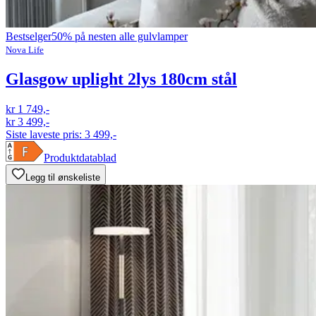
Bestselger
50% på nesten alle gulvlamper
Nova Life
Glasgow uplight 2lys 180cm stål
kr 1 749,-
kr 3 499,-
Siste laveste pris:
3 499,-
Produktdatablad
Legg til ønskeliste