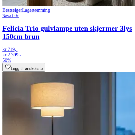
Bestselger
Lagertømming
Nova Life
Felicia Trio gulvlampe uten skjermer 3lys
150cm brun
kr 719,-
kr 2 399,-
50%
Legg til ønskeliste