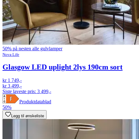
50% på nesten alle gulvlamper
Nova Life
Glasgow LED uplight 2lys 190cm sort
kr 1 749,-
kr 3 499,-
Siste laveste pris:
3 499,-
Produktdatablad
50%
Legg til ønskeliste