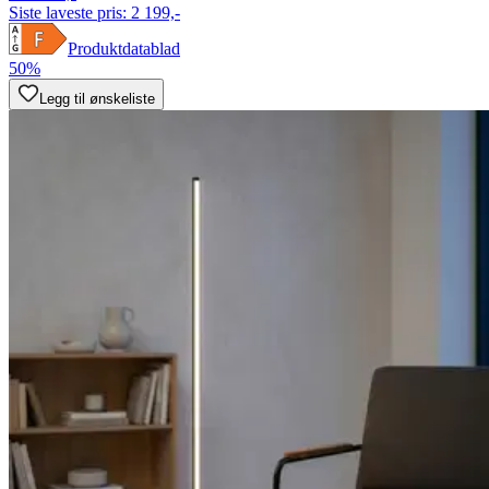
Siste laveste pris:
2 199,-
Produktdatablad
50%
Legg til ønskeliste