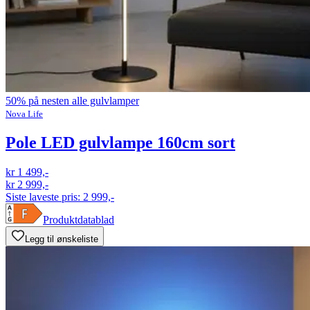
50% på nesten alle gulvlamper
Nova Life
Pole LED gulvlampe 160cm sort
kr 1 499,-
kr 2 999,-
Siste laveste pris:
2 999,-
Produktdatablad
Legg til ønskeliste