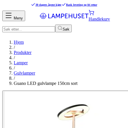
30 dagers åpent kjøp
Rask levering og fri retur
Meny
Handlekurv
Søk
Hjem
/
Produkter
/
Lamper
/
Gulvlamper
/
Guano LED gulvlampe 150cm sort