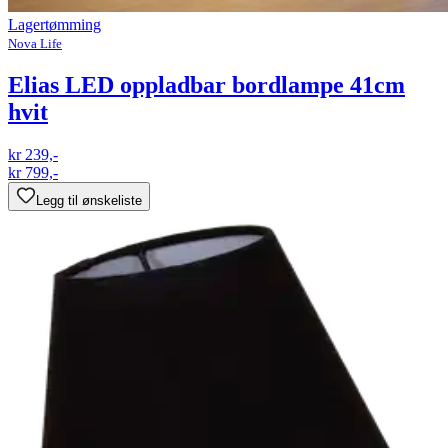
Lagertømming
Nova Life
Elias LED oppladbar bordlampe 41cm
hvit
kr 239,-
kr 799,-
Legg til ønskeliste