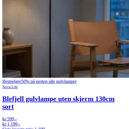
Bestselger
50% på nesten alle gulvlamper
Nova Life
Blefjell gulvlampe uten skjerm 130cm
sort
kr 599,-
kr 1 199,-