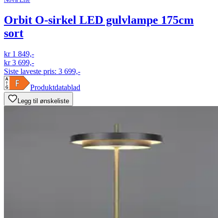
Orbit O-sirkel LED gulvlampe 175cm
sort
kr 1 849,-
kr 3 699,-
Siste laveste pris:
3 699,-
Produktdatablad
Legg til ønskeliste