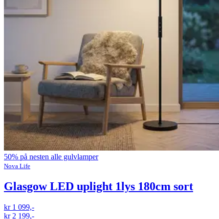
50% på nesten alle gulvlamper
Nova Life
Glasgow LED uplight 1lys 180cm sort
kr 1 099,-
kr 2 199,-