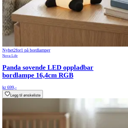
Nyhet
2for1 på bordlamper
Nova Life
Panda sovende LED oppladbar
bordlampe 16,4cm RGB
kr 699,-
Legg til ønskeliste