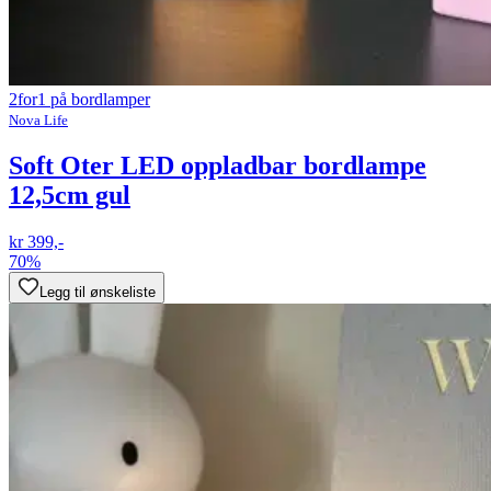
2for1 på bordlamper
Nova Life
Soft Oter LED oppladbar bordlampe
12,5cm gul
kr 399,-
70%
Legg til ønskeliste