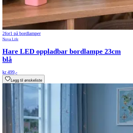
2for1 på bordlamper
Nova Life
Hare LED oppladbar bordlampe 23cm
blå
kr 499,-
Legg til ønskeliste