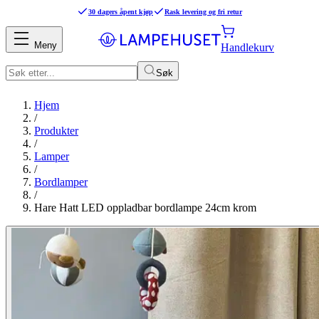
30 dagers åpent kjøp
Rask levering og fri retur
Meny
Handlekurv
Søk
Hjem
/
Produkter
/
Lamper
/
Bordlamper
/
Hare Hatt LED oppladbar bordlampe 24cm krom