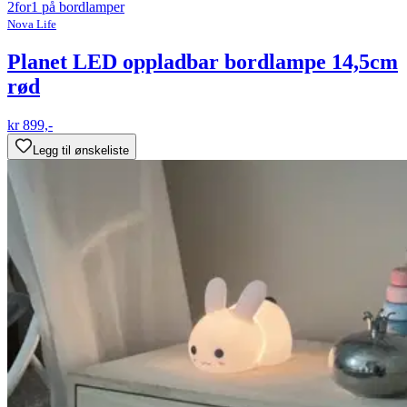
2for1 på bordlamper
Nova Life
Planet LED oppladbar bordlampe 14,5cm
rød
kr 899,-
Legg til ønskeliste