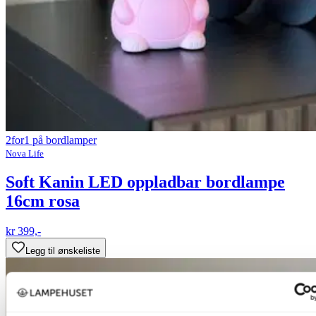
2for1 på bordlamper
Nova Life
Soft Kanin LED oppladbar bordlampe
16cm rosa
kr 399,-
Legg til ønskeliste