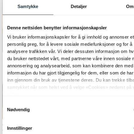
Samtykke
Detaljer
Om
Denne nettsiden benytter informasjonskapsler
Vi bruker informasjonskapsler for å gi innhold og annonser et
personlig preg, for å levere sosiale mediefunksjoner og for å
analysere trafikken vår. Vi deler dessuten informasjon om h
du bruker nettstedet vårt, med partnerne våre innen sosiale 
annonsering og analysearbeid, som kan kombinere den med
informasjon du har gjort tilgjengelig for dem, eller som de ha
inn gjennom din bruk av tjenestene deres. Du kan trekke tilb
samtykket når som helst ved å velge «Cookies» nederst på 
sider.
Samtykkevalg
Nødvendig
2for1 på bordlamper
Innstillinger
Nova Life