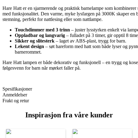
Hare Hatt er en sjarmerende og praktisk barnelampe som kombinerer s
med funksjonalitet. Den varme, myke lysfargen på 3000K skaper en 
stemning, perfekt for nattlesing eller som nattlampe.
Touchdimmer med 3 trinn
– juster lysstyrken enkelt via lampe
Oppladbar og langvarig
– fulladet på 3 timer, gir opptil 8 tim
Sikker og slitesterk
– laget av ABS-plast, trygg for barn.
Lekent design
– søt hareform med hatt som både lyser og pynt
barnerommet.
Hare Hatt lampen er både dekorativ og funksjonell – en trygg og kose
følgesvenn for barn når mørket faller på.
Spesifikasjoner
Anmeldelser
Frakt og retur
Inspirasjon fra våre kunder