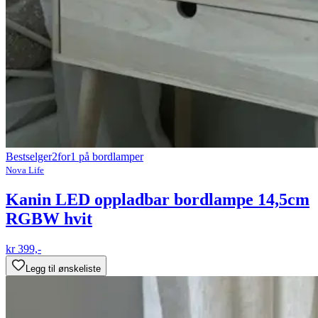
Bestselger
2for1 på bordlamper
Nova Life
Kanin LED oppladbar bordlampe 14,5cm
RGBW hvit
kr 399,-
Legg til ønskeliste