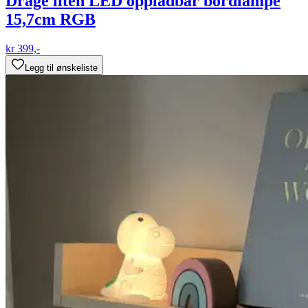
Drage liten LED oppladbar bordlampe
15,7cm RGB
kr 399,-
Legg til ønskeliste