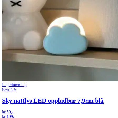
Lagertømming
Nova Life
Sky nattlys LED oppladbar 7,9cm blå
kr 59,-
kr 199,-