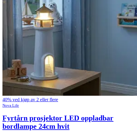
40% ved kjøp av 2 eller flere
Nova Life
Fyrtårn prosjektor LED oppladbar
bordlampe 24cm hvit