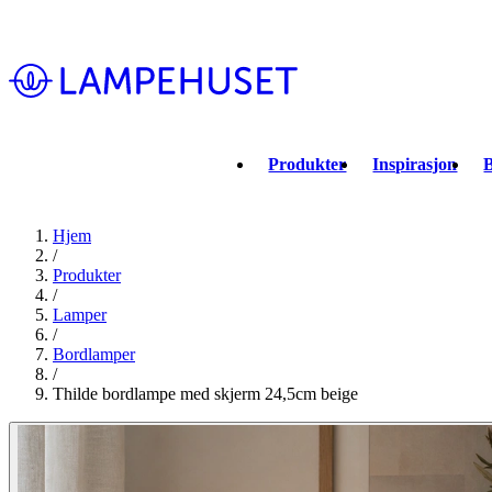
Produkter
Inspirasjon
B
Hjem
/
Produkter
/
Lamper
/
Bordlamper
/
Thilde bordlampe med skjerm 24,5cm beige