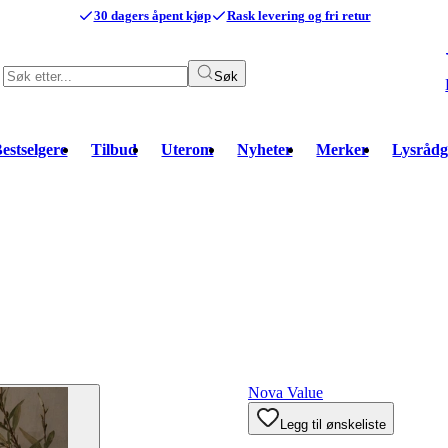
30 dagers åpent kjøp
Rask levering og fri retur
Søk
estselgere
Tilbud
Uterom
Nyheter
Merker
Lysrådg
Nova Value
Legg til ønskeliste