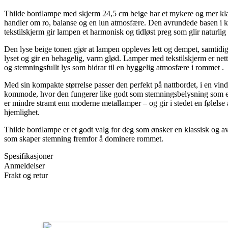
Thilde bordlampe med skjerm 24,5 cm beige har et mykere og mer klas
handler om ro, balanse og en lun atmosfære. Den avrundede basen i
tekstilskjerm gir lampen et harmonisk og tidløst preg som glir naturlig i
Den lyse beige tonen gjør at lampen oppleves lett og dempet, samtidig
lyset og gir en behagelig, varm glød. Lamper med tekstilskjerm er net
og stemningsfullt lys som bidrar til en hyggelig atmosfære i rommet .
Med sin kompakte størrelse passer den perfekt på nattbordet, i en vind
kommode, hvor den fungerer like godt som stemningsbelysning som et
er mindre stramt enn moderne metallamper – og gir i stedet en følels
hjemlighet.
Thilde bordlampe er et godt valg for deg som ønsker en klassisk og av
som skaper stemning fremfor å dominere rommet.
Spesifikasjoner
Anmeldelser
Frakt og retur