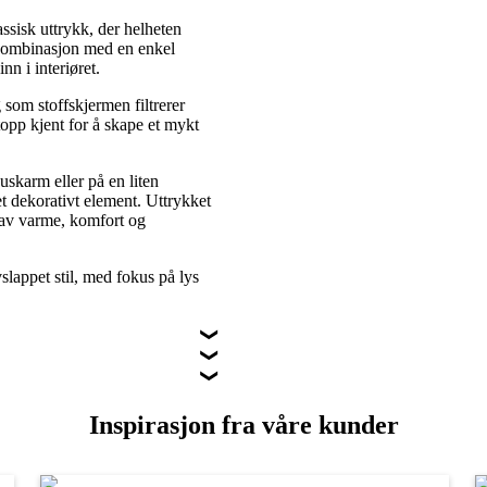
sisk uttrykk, der helheten
 kombinasjon med en enkel
nn i interiøret.
 som stoffskjermen filtrerer
topp kjent for å skape et mykt
uskarm eller på en liten
 dekorativt element. Uttrykket
e av varme, komfort og
slappet stil, med fokus på lys
Inspirasjon fra våre kunder