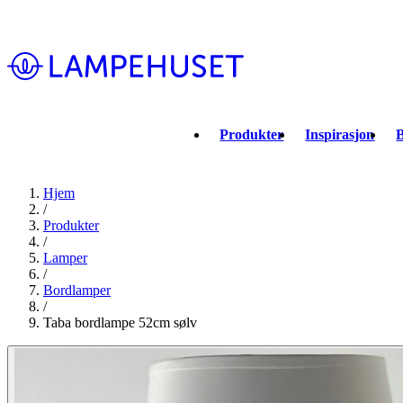
Produkter
Inspirasjon
B
Hjem
/
Produkter
/
Lamper
/
Bordlamper
/
Taba bordlampe 52cm sølv