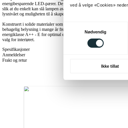
energibesparende LED-pærer. Den medfølgende 1,5 meter lange lednin
ved å velge «Cookies» neders
slik at du enkelt kan slå lampen av og på. Taba er dessuten dimbar, no
lysnivået og muligheten til å skape den perfekte atmosfæren.
Konstruert i solide materialer som metall og tekstil, er Taba en robus
Samtykkevalg
behagelig belysning i mange år fremover. Den doble isoleringen gir ek
Nødvendig
energiklasse A++ - E for optimal effektivitet. Denne dekorative bordla
valg for interiøret.
Spesifikasjoner
Anmeldelser
Frakt og retur
Ikke tillat