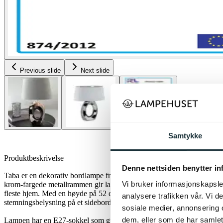
Previous slide
Next slide
Samtykke
Produktbeskrivelse
Denne nettsiden benytter i
Taba er en dekorativ bordlampe fra Trio Lighting med en tekstil skjer
Vi bruker informasjonskapsler
krom-fargede metallrammen gir lampen et moderne og stilrent uttrykk 
fleste hjem. Med en høyde på 52 cm og en bredde på 38 cm er Taba pe
analysere trafikken vår. Vi 
stemningsbelysning på et sidebord eller en hylle.
sosiale medier, annonsering 
dem, eller som de har samlet
Lampen har en E27-sokkel som gjør at du kan velge din foretrukne lys