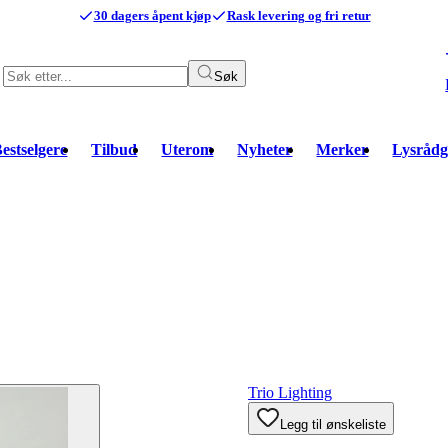
30 dagers åpent kjøp
Rask levering og fri retur
Søk
estselgere
Tilbud
Uterom
Nyheter
Merker
Lysrådg
Trio Lighting
Legg til ønskeliste