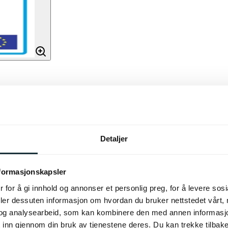
Detaljer
nformasjonskapsler
m som gir et behagelig lys. Den
 for å gi innhold og annonser et personlig preg, for å levere sos
som vil passe godt inn i de
rfekt som leselampe eller
deler dessuten informasjon om hvordan du bruker nettstedet vårt,
og analysearbeid, som kan kombinere den med annen informasjon d
 inn gjennom din bruk av tjenestene deres. Du kan trekke tilba
kilde, inkludert