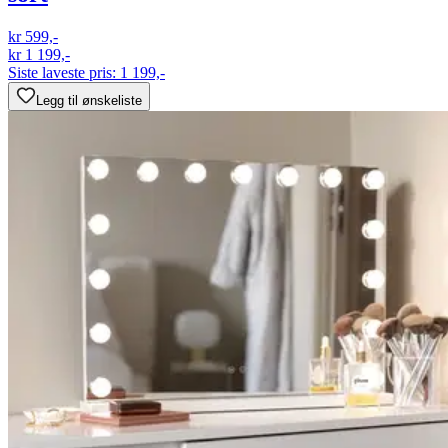
kr 599,-
kr 1 199,-
Siste laveste pris:
1 199,-
Legg til ønskeliste