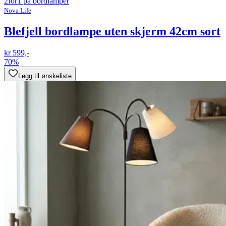
2for1 på bordlamper
Nova Life
Blefjell bordlampe uten skjerm 42cm sort
kr 599,-
70%
Legg til ønskeliste