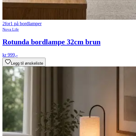
2for1 på bordlamper
Nova Life
Rotunda bordlampe 32cm brun
kr 999,-
Legg til ønskeliste