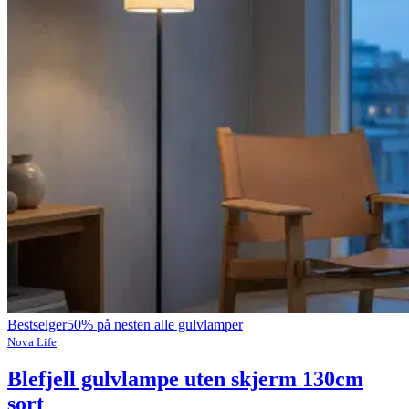
Bestselger
50% på nesten alle gulvlamper
Nova Life
Blefjell gulvlampe uten skjerm 130cm
sort