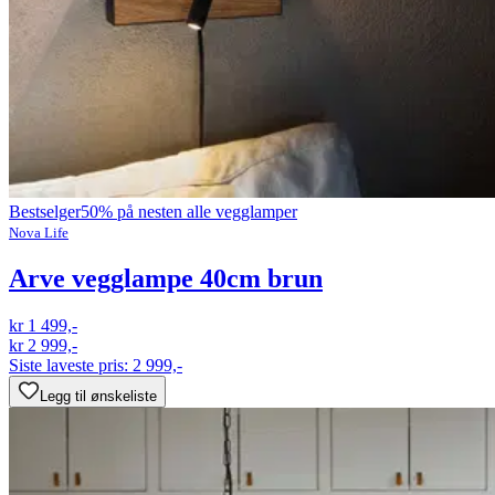
Bestselger
50% på nesten alle vegglamper
Nova Life
Arve vegglampe 40cm brun
kr 1 499,-
kr 2 999,-
Siste laveste pris:
2 999,-
Legg til ønskeliste