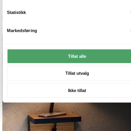
Nova Life
Statistikk
Archie plafond taklampe 51cm sort
kr 8 499,-
Markedsføring
50%
Legg til ønskeliste
Tillat alle
Tillat utvalg
Ikke tillat