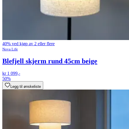
40% ved kjøp av 2 eller flere
Nova Life
Blefjell skjerm rund 45cm beige
kr 1 099,-
50%
Legg til ønskeliste