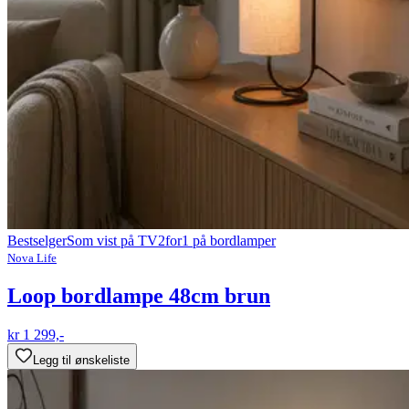
Bestselger
Som vist på TV
2for1 på bordlamper
Nova Life
Loop bordlampe 48cm brun
kr 1 299,-
Legg til ønskeliste