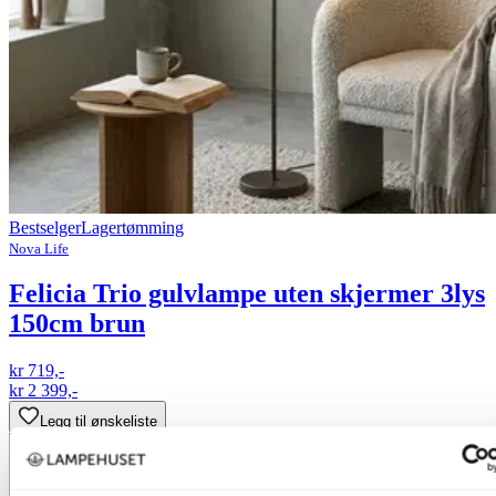
Bestselger
Lagertømming
Nova Life
Felicia Trio gulvlampe uten skjermer 3lys
150cm brun
kr 719,-
kr 2 399,-
Legg til ønskeliste