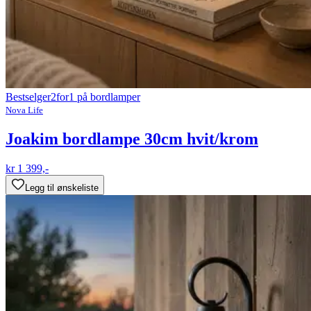
Bestselger
2for1 på bordlamper
Nova Life
Joakim bordlampe 30cm hvit/krom
kr 1 399,-
Legg til ønskeliste