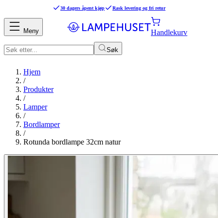
30 dagers åpent kjøp
Rask levering og fri retur
Meny
Handlekurv
Søk
Hjem
/
Produkter
/
Lamper
/
Bordlamper
/
Rotunda bordlampe 32cm natur