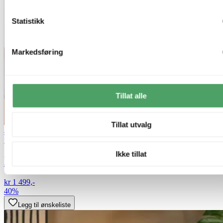
Statistikk
Markedsføring
Tillat alle
Tillat utvalg
40% ved kjøp av 2 eller flere
Lucide
Ikke tillat
Esterad bordlampe 47cm grønn
kr 1 499,-
40%
Legg til ønskeliste