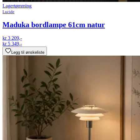
Lagertømming
Lucide
Maduka bordlampe 61cm natur
kr 3 209,-
kr 5 349,-
Legg til ønskeliste