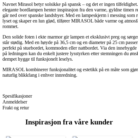
Navnet Mirasol betyr solsikke på spansk – og det er ingen tilfeldighe
elegante bordlampen henter inspirasjon fra den varme, gyldne timen re
går ned over spanske landsbyer. Med en lampeskjerm i messing som re
lyset og skaper en lun glød, tilfører MIRASOL både varme og atmosfæ
rommet.
Den solide foten i ekte marmor gir lampen et eksklusivt preg og sørger
står stødig. Med en høyde på 36,5 cm og en diameter på 25 cm pas
perfekt på stuebordet, kommoden eller nattbordet. Via den innebygd
på ledningen kan du enkelt justere lysstyrken etter stemningen du ønsk
dempet hygge til funksjonelt leselys.
MIRASOL kombinerer funksjonalitet og estetikk på en måte som gjør d
naturlig blikkfang i enhver innredning.
Spesifikasjoner
Anmeldelser
Frakt og retur
Inspirasjon fra våre kunder