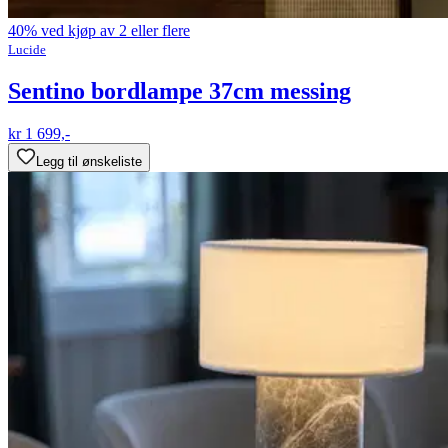
40% ved kjøp av 2 eller flere
Lucide
Sentino bordlampe 37cm messing
kr 1 699,-
Legg til ønskeliste