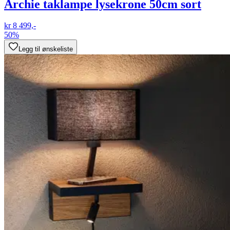
Archie taklampe lysekrone 50cm sort
kr 8 499,-
50%
Legg til ønskeliste