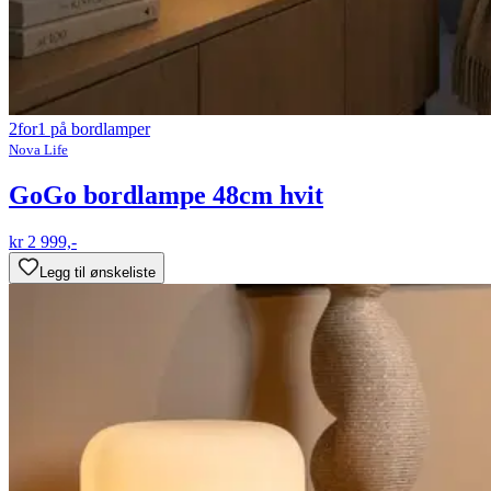
2for1 på bordlamper
Nova Life
GoGo bordlampe 48cm hvit
kr 2 999,-
Legg til ønskeliste