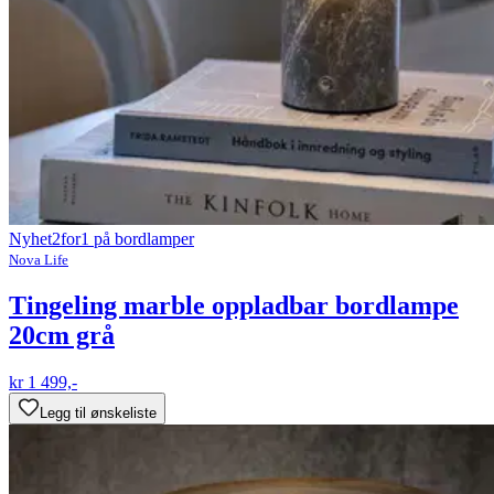
Nyhet
2for1 på bordlamper
Nova Life
Tingeling marble oppladbar bordlampe
20cm grå
kr 1 499,-
Legg til ønskeliste