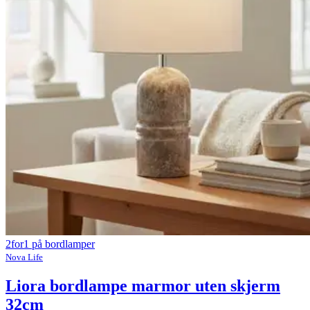
2for1 på bordlamper
Nova Life
Liora bordlampe marmor uten skjerm
32cm