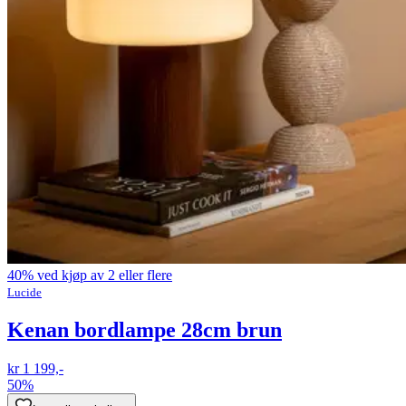
40% ved kjøp av 2 eller flere
Lucide
Kenan bordlampe 28cm brun
kr 1 199,-
50%