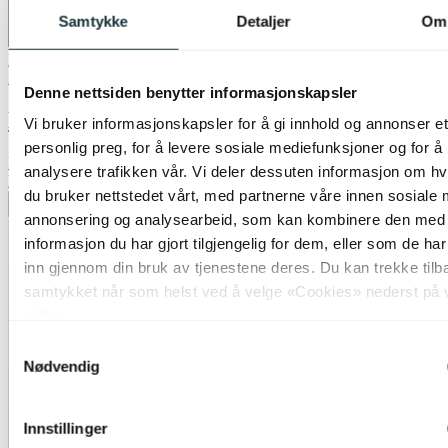
Samtykke
Detaljer
Om
Lagertømming
Lucide
Denne nettsiden benytter informasjonskapsler
Leeroy bordlampe 42cm beige
Vi bruker informasjonskapsler for å gi innhold og annonser et
personlig preg, for å levere sosiale mediefunksjoner og for å
kr 1 499,-
analysere trafikken vår. Vi deler dessuten informasjon om h
kr 2 999,-
du bruker nettstedet vårt, med partnerne våre innen sosiale 
Legg til ønskeliste
annonsering og analysearbeid, som kan kombinere den med
informasjon du har gjort tilgjengelig for dem, eller som de ha
inn gjennom din bruk av tjenestene deres. Du kan trekke tilb
samtykket når som helst ved å velge «Cookies» nederst på 
sider.
Samtykkevalg
Nødvendig
Innstillinger