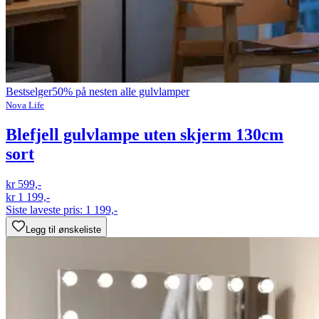
Bestselger
50% på nesten alle gulvlamper
Nova Life
Blefjell gulvlampe uten skjerm 130cm
sort
kr 599,-
kr 1 199,-
Siste laveste pris:
1 199,-
Legg til ønskeliste