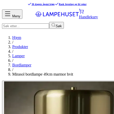
30 dagers åpent kjøp
Rask levering og fri retur
Meny
Handlekurv
Søk
Hjem
/
Produkter
/
Lamper
/
Bordlamper
/
Mirasol bordlampe 49cm marmor hvit