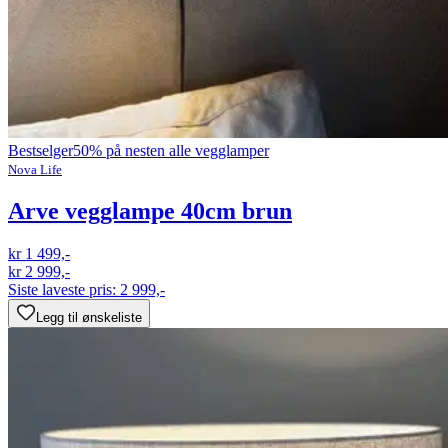
Bestselger
50% på nesten alle vegglamper
Nova Life
Arve vegglampe 40cm brun
kr 1 499,-
kr 2 999,-
Siste laveste pris:
2 999,-
Legg til ønskeliste