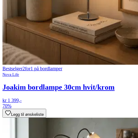
Bestselger
2for1 på bordlamper
Nova Life
Joakim bordlampe 30cm hvit/krom
kr 1 399,-
70%
Legg til ønskeliste