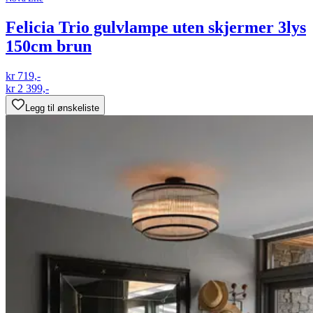
Felicia Trio gulvlampe uten skjermer 3lys
150cm brun
kr 719,-
kr 2 399,-
Legg til ønskeliste