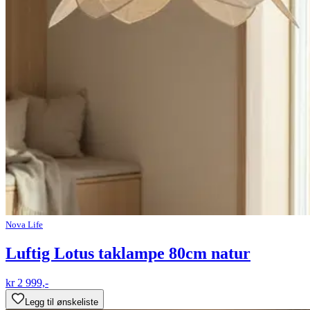
Nova Life
Luftig Lotus taklampe 80cm natur
kr 2 999,-
Legg til ønskeliste