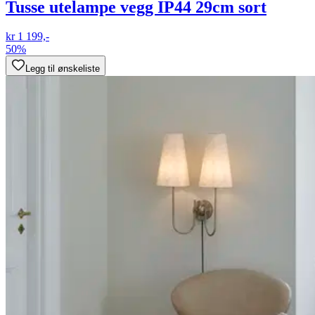
Tusse utelampe vegg IP44 29cm sort
kr 1 199,-
50%
Legg til ønskeliste