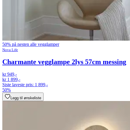
50% på nesten alle vegglamper
Nova Life
Charmante vegglampe 2lys 57cm messing
kr 949,-
kr 1 899,-
Siste laveste pris:
1 899,-
50%
Legg til ønskeliste