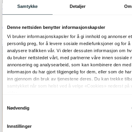
Samtykke
Detaljer
Om
Bestselger
40% ved kjøp av 2 eller flere
Nova Life
Archie plafond taklampe 51cm sort
Denne nettsiden benytter informasjonskapsler
Vi bruker informasjonskapsler for å gi innhold og annonser et
kr 8 499,-
70%
personlig preg, for å levere sosiale mediefunksjoner og for å
analysere trafikken vår. Vi deler dessuten informasjon om h
Legg til ønskeliste
du bruker nettstedet vårt, med partnerne våre innen sosiale 
annonsering og analysearbeid, som kan kombinere den med
informasjon du har gjort tilgjengelig for dem, eller som de ha
inn gjennom din bruk av tjenestene deres. Du kan trekke tilb
samtykket når som helst ved å velge «Cookies» nederst på 
sider.
Samtykkevalg
Nødvendig
Innstillinger