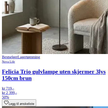
Bestselger
Lagertømming
Nova Life
Felicia Trio gulvlampe uten skjermer 3lys
150cm brun
kr 719,-
kr 2 399,-
50%
Legg til ønskeliste