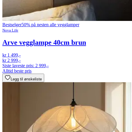
Bestselger
50% på nesten alle vegglamper
Nova Life
Arve vegglampe 40cm brun
kr 1 499,-
kr 2 999,-
Siste laveste pris:
2 999,-
Alltid beste pris
Legg til ønskeliste