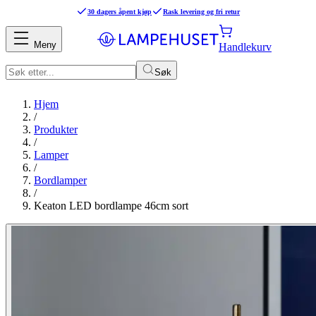
30 dagers åpent kjøp
Rask levering og fri retur
Meny
Handlekurv
Søk
Hjem
/
Produkter
/
Lamper
/
Bordlamper
/
Keaton LED bordlampe 46cm sort