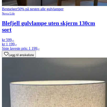
Bestselger
50% på nesten alle gulvlamper
Nova Life
Blefjell gulvlampe uten skjerm 130cm
sort
kr 599,-
kr 1 199,-
Siste laveste pris:
1 199,-
Legg til ønskeliste