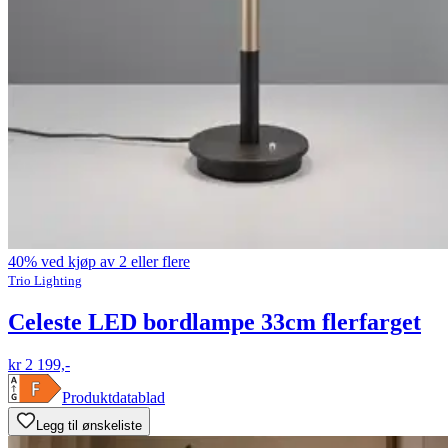
40% ved kjøp av 2 eller flere
Trio Lighting
Celeste LED bordlampe 33cm flerfarget
kr 2 199,-
Produktdatablad
Legg til ønskeliste