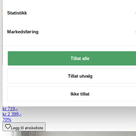
Statistikk
Markedsføring
Tillat alle
Lagertømming
Nova Life
Tillat utvalg
Felicia Trio gulvlampe uten skjermer 3lys
Ikke tillat
150cm stål
kr 719,-
kr 2 399,-
70%
Legg til ønskeliste