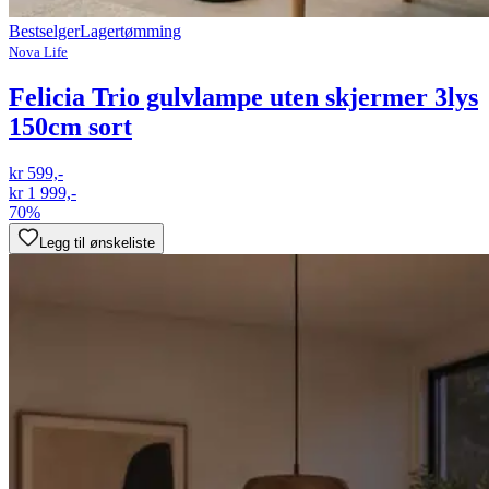
Bestselger
Lagertømming
Nova Life
Felicia Trio gulvlampe uten skjermer 3lys
150cm sort
kr 599,-
kr 1 999,-
70%
Legg til ønskeliste