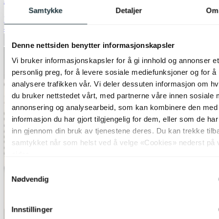
Samtykke
Detaljer
Om
kr 1 199,-
40%
Legg til ønskeliste
Denne nettsiden benytter informasjonskapsler
Vi bruker informasjonskapsler for å gi innhold og annonser et
personlig preg, for å levere sosiale mediefunksjoner og for å
analysere trafikken vår. Vi deler dessuten informasjon om h
du bruker nettstedet vårt, med partnerne våre innen sosiale 
annonsering og analysearbeid, som kan kombinere den med
informasjon du har gjort tilgjengelig for dem, eller som de ha
inn gjennom din bruk av tjenestene deres. Du kan trekke tilb
samtykket når som helst ved å velge «Cookies» nederst på 
sider.
Samtykkevalg
Nødvendig
Innstillinger