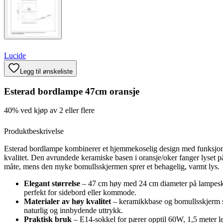
Lucide
Legg til ønskeliste
Esterad bordlampe 47cm oransje
40% ved kjøp av 2 eller flere
Produktbeskrivelse
Esterad bordlampe kombinerer et hjemmekoselig design med funksjona
kvalitet. Den avrundede keramiske basen i oransje/oker fanger lyset p
måte, mens den myke bomullsskjer­men sprer et behagelig, varmt lys.
Elegant størrelse
– 47 cm høy med 24 cm diameter på lampes
perfekt for sidebord eller kommode.
Materialer av høy kvalitet
– keramikkbase og bomullsskjerm s
naturlig og innbydende uttrykk.
Praktisk bruk
– E14-sokkel for pærer opptil 60W, 1,5 meter 