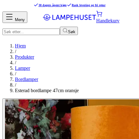
30 dagers åpent kjøp
Rask levering og fri retur
Meny
Handlekurv
Søk
Hjem
/
Produkter
/
Lamper
/
Bordlamper
/
Esterad bordlampe 47cm oransje