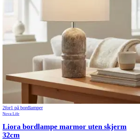
2for1 på bordlamper
Nova Life
Liora bordlampe marmor uten skjerm
32cm