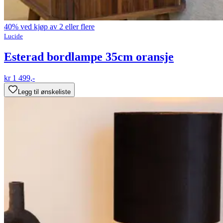
40% ved kjøp av 2 eller flere
Lucide
Esterad bordlampe 35cm oransje
kr 1 499,-
Legg til ønskeliste