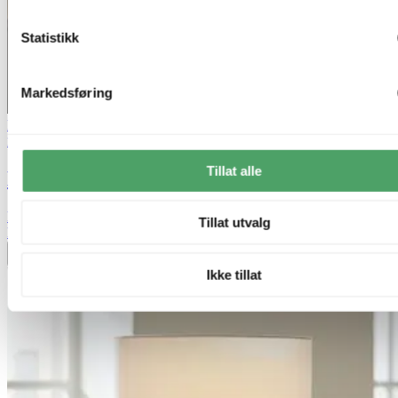
Statistikk
Markedsføring
Lagertømming
Lucide
Tillat alle
Maduka bordlampe 61cm natur
kr 3 209,-
Tillat utvalg
kr 5 349,-
Legg til ønskeliste
Ikke tillat