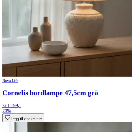
Nova Life
Cornelis bordlampe 47,5cm grå
kr 1 199,-
70%
Legg til ønskeliste