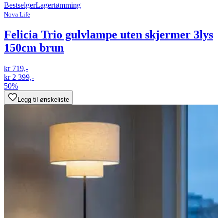
Bestselger
Lagertømming
Nova Life
Felicia Trio gulvlampe uten skjermer 3lys
150cm brun
kr 719,-
kr 2 399,-
50%
Legg til ønskeliste