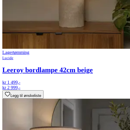
Lagertømming
Lucide
Leeroy bordlampe 42cm beige
kr 1 499,-
kr 2 999,-
Legg til ønskeliste