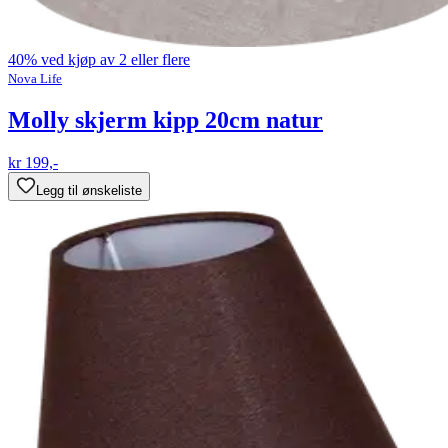
40% ved kjøp av 2 eller flere
Nova Life
Molly skjerm kipp 20cm natur
kr 199,-
Legg til ønskeliste