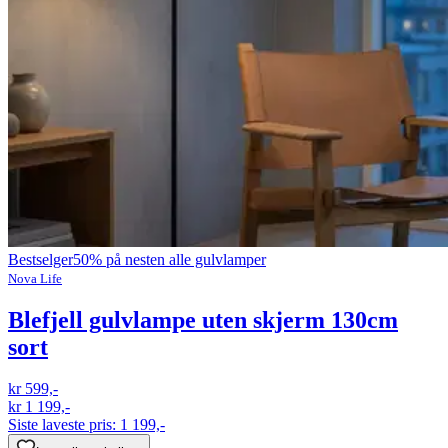
Bestselger
50% på nesten alle gulvlamper
Nova Life
Blefjell gulvlampe uten skjerm 130cm
sort
kr 599,-
kr 1 199,-
Siste laveste pris:
1 199,-