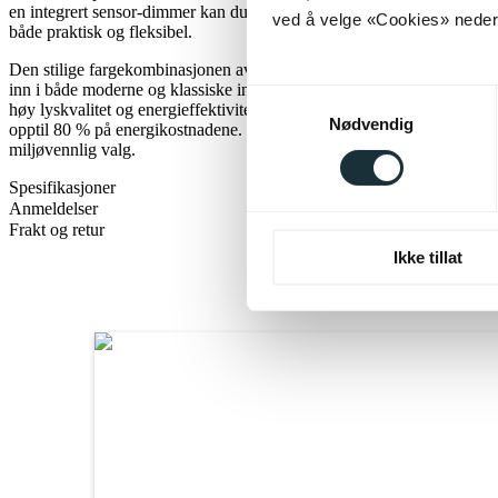
en integrert sensor-dimmer kan du enkelt justere lysstyrken trinnløst 
ved å velge «Cookies» neders
både praktisk og fleksibel.
Den stilige fargekombinasjonen av metall i kaffe og matt sort, sammen
inn i både moderne og klassiske interiørstiler. Lampen er utstyrt me
Samtykkevalg
høy lyskvalitet og energieffektivitet. Sammenlignet med tradisjonelle
Nødvendig
opptil 80 % på energikostnadene. LED-lys har også lang levetid, avgi
miljøvennlig valg.
Spesifikasjoner
Anmeldelser
Frakt og retur
Ikke tillat