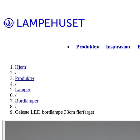
Produkter
Inspirasjon
B
Hjem
/
Produkter
/
Lamper
/
Bordlamper
/
Celeste LED bordlampe 33cm flerfarget