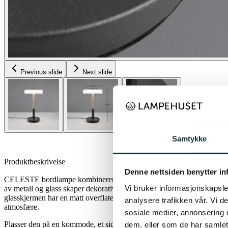
Previous slide
Next slide
Samtykke
Produktbeskrivelse
Denne nettsiden benytter i
CELESTE bordlampe kombinerer stilfull eleganse med høy funksjona
Vi bruker informasjonskapsler
av metall og glass skaper dekorative detaljer som gir karakter til ethve
glasskjermen har en matt overflate som gir et fascinerende lysspill o
analysere trafikken vår. Vi 
atmosfære.
sosiale medier, annonsering 
Plasser den på en kommode, et sidebord eller nattbord - CELESTE gir
dem, eller som de har samlet