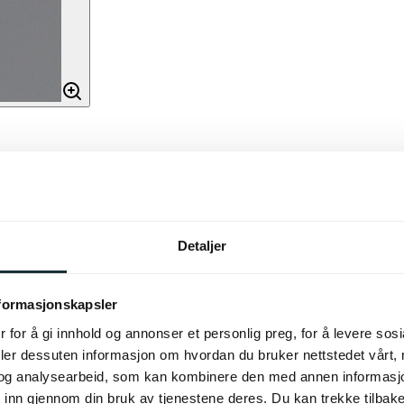
Detaljer
nformasjonskapsler
litet. Den unike kombinasjonen
 for å gi innhold og annonser et personlig preg, for å levere sos
rt rom. Den futuristiske
g en varm, innbydende
deler dessuten informasjon om hvordan du bruker nettstedet vårt,
og analysearbeid, som kan kombinere den med annen informasjon d
 alltid perfekt belysning. Med
 inn gjennom din bruk av tjenestene deres. Du kan trekke tilba