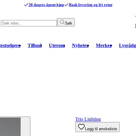
30 dagers åpent kjøp
Rask levering og fri retur
Søk
estselgere
Tilbud
Uterom
Nyheter
Merker
Lysrådg
Trio Lighting
Legg til ønskeliste